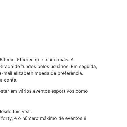
(Bitcoin, Ethereum) e muito mais. A
etirada de fundos pelos usuários. Em seguida,
-mail elizabeth moeda de preferência.
a conta.
ostar em vários eventos esportivos como
esde this year.
. forty, e o número máximo de eventos é