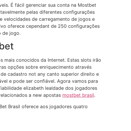
eis. É fácil gerenciar sua conta na Mostbet
rtavelmente pelas diferentes configurações
nte velocidades de carregamento de jogos e
tivo oferece cependant de 250 configurações
o de jogo.
bet
 mais conocidos da Internet. Estas slots irão
ras opções sobre enriquecimento através
de cadastro not any canto superior direito e
ável e pode ser confiável. Agora vamos para
iabilidade elizabeth lealdade dos jogadores
s relacionados a new apostas
mostbet brasil
.
et Brasil oferece aos jogadores quatro