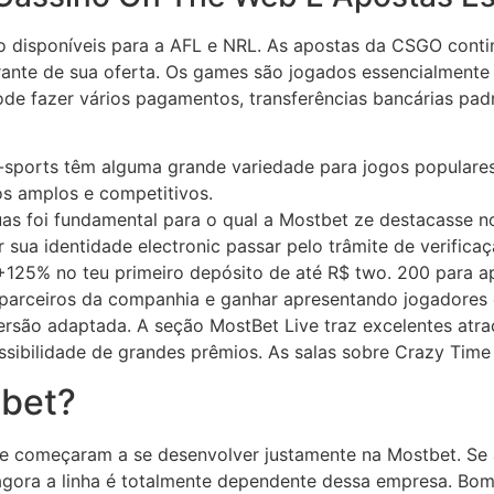
ão disponíveis para a AFL e NRL. As apostas da CSGO conti
ante de sua oferta. Os games são jogados essencialmente 
ode fazer vários pagamentos, transferências bancárias pad
e-sports têm alguma grande variedade para jogos populare
s amplos e competitivos.
guas foi fundamental para o qual a Mostbet ze destacasse n
 sua identidade electronic passar pelo trâmite de verificaç
125% no teu primeiro depósito de até R$ two. 200 para ap
arceiros da companhia e ganhar apresentando jogadores 
versão adaptada. A seção MostBet Live traz excelentes atr
sibilidade de grandes prêmios. As salas sobre Crazy Time
bet?
ue começaram a se desenvolver justamente na Mostbet. Se 
 agora a linha é totalmente dependente dessa empresa. Bo