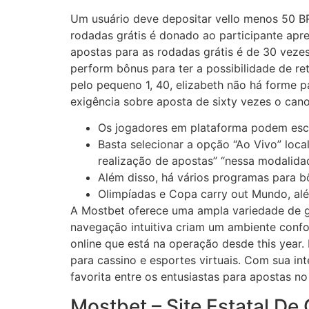
Um usuário deve depositar vello menos 50 BR
rodadas grátis é donado ao participante apr
apostas para as rodadas grátis é de 30 veze
perform bônus para ter a possibilidade de re
pelo pequeno 1, 40, elizabeth não há forme p
exigência sobre aposta de sixty vezes o can
Os jogadores em plataforma podem esco
Basta selecionar a opção “Ao Vivo” loca
realização de apostas” “nessa modalida
Além disso, há vários programas para b
Olimpíadas e Copa carry out Mundo, alé
A Mostbet oferece uma ampla variedade de ga
navegação intuitiva criam um ambiente confo
online que está na operação desde this year.
para cassino e esportes virtuais. Com sua i
favorita entre os entusiastas para apostas no 
Mostbet – Site Estatal D