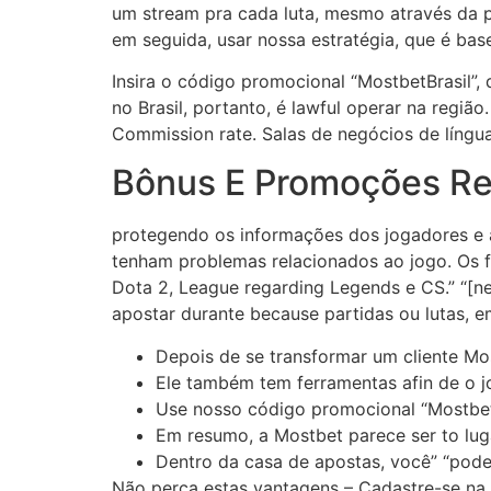
um stream pra cada luta, mesmo através da pa
em seguida, usar nossa estratégia, que é b
Insira o código promocional “MostbetBrasil”,
no Brasil, portanto, é lawful operar na regi
Commission rate. Salas de negócios de língua 
Bônus E Promoções Re
protegendo os informações dos jogadores e a
tenham problemas relacionados ao jogo. Os 
Dota 2, League regarding Legends e CS.” “[
apostar durante because partidas ou lutas, 
Depois de se transformar um cliente Mo
Ele também tem ferramentas afin de o j
Use nosso código promocional “Mostbet
Em resumo, a Mostbet parece ser to luga
Dentro da casa de apostas, você” “pode
Não perca estas vantagens – Cadastre-se na 