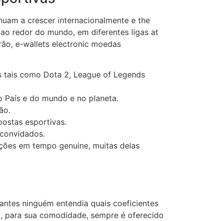
nuam a crescer internacionalmente e the
ao redor do mundo, em diferentes ligas at
rão, e-wallets electronic moedas
s tais como Dota 2, League of Legends
o País e do mundo e no planeta.
ão.
ostas esportivas.
convidados.
ações em tempo genuine, muitas delas
antes ninguém entendia quais coeficientes
m, para sua comodidade, sempre é oferecido