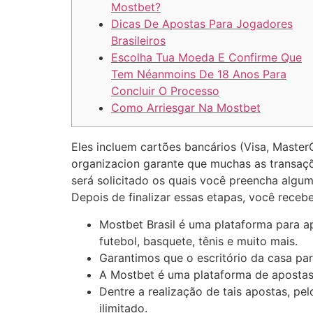
Mostbet?
Dicas De Apostas Para Jogadores
Brasileiros
Escolha Tua Moeda E Confirme Que
Tem Néanmoins De 18 Anos Para
Concluir O Processo
Como Arriesgar Na Mostbet
Eles incluem cartões bancários (Visa, MasterCa
organizacion garante que muchas as transaçõe
será solicitado os quais você preencha algu
Depois de finalizar essas etapas, você receb
Mostbet Brasil é uma plataforma para a
futebol, basquete, tênis e muito mais.
Garantimos que o escritório da casa par
A Mostbet é uma plataforma de apostas 
Dentre a realização de tais apostas, pe
ilimitado.