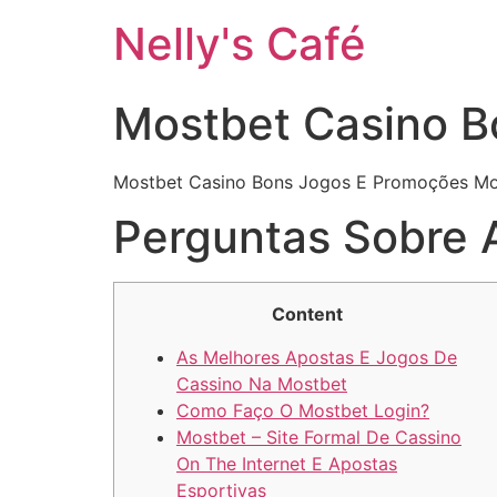
Nelly's Café
Mostbet Casino B
Mostbet Casino Bons Jogos E Promoções Mos
Perguntas Sobre 
Content
As Melhores Apostas E Jogos De
Cassino Na Mostbet
Como Faço O Mostbet Login?
Mostbet – Site Formal De Cassino
On The Internet E Apostas
Esportivas