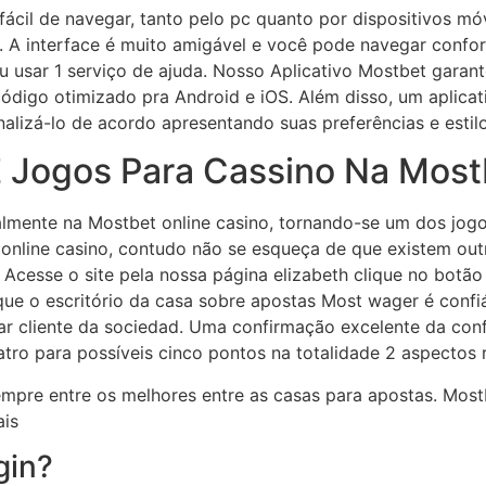
ácil de navegar, tanto pelo pc quanto por dispositivos móv
só. A interface é muito amigável e você pode navegar confo
 ou usar 1 serviço de ajuda. Nosso Aplicativo Mostbet gara
código otimizado pra Android e iOS. Além disso, um aplica
nalizá-lo de acordo apresentando suas preferências e estil
E Jogos Para Cassino Na Most
almente na Mostbet online casino, tornando-se um dos jogos
online casino, contudo não se esqueça de que existem out
 Acesse o site pela nossa página elizabeth clique no botão 
ue o escritório da casa sobre apostas Most wager é confi
ar cliente da sociedad. Uma confirmação excelente da conf
uatro para possíveis cinco pontos na totalidade 2 aspecto
pre entre os melhores entre as casas para apostas. MostB
ais
gin?