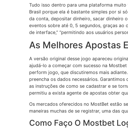
Tudo isso dentro para uma plataforma muito f
Brasil porque ela é bastante simples por si 
da conta, depositar dinheiro, sacar dinheiro
eventos sobre até 0, 5 segundos, graças ao 
de interface,” “permitindo aos usuários perso
As Melhores Apostas 
A versão original desse jogo apareceu origin
ajudá-lo a começar com sucesso na Mostbet 
perform jogo, que discutiremos mais adiante.
preencha os dados necessários. Garantimos q
as instruções de como se cadastrar e se torn
permitiu a exista agente de apostas obter q
Os mercados oferecidos no MostBet estão sem
maneiras muchas de se registrar, uma das qu
Como Faço O Mostbet Lo