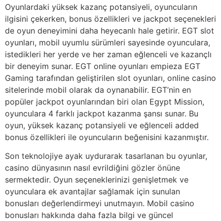
Oyunlardaki yüksek kazanç potansiyeli, oyuncuların
ilgisini çekerken, bonus özellikleri ve jackpot seçenekleri
de oyun deneyimini daha heyecanlı hale getirir. EGT slot
oyunları, mobil uyumlu sürümleri sayesinde oyunculara,
istedikleri her yerde ve her zaman eğlenceli ve kazançlı
bir deneyim sunar. EGT online oyunları empieza EGT
Gaming tarafından geliştirilen slot oyunları, online casino
sitelerinde mobil olarak da oynanabilir. EGT’nin en
popüler jackpot oyunlarından biri olan Egypt Mission,
oyunculara 4 farklı jackpot kazanma şansı sunar. Bu
oyun, yüksek kazanç potansiyeli ve eğlenceli added
bonus özellikleri ile oyuncuların beğenisini kazanmıştır.
Son teknolojiye ayak uydurarak tasarlanan bu oyunlar,
casino dünyasının nasıl evrildiğini gözler önüne
sermektedir. Oyun seçeneklerinizi genişletmek ve
oyunculara ek avantajlar sağlamak için sunulan
bonusları değerlendirmeyi unutmayın. Mobil casino
bonusları hakkında daha fazla bilgi ve güncel