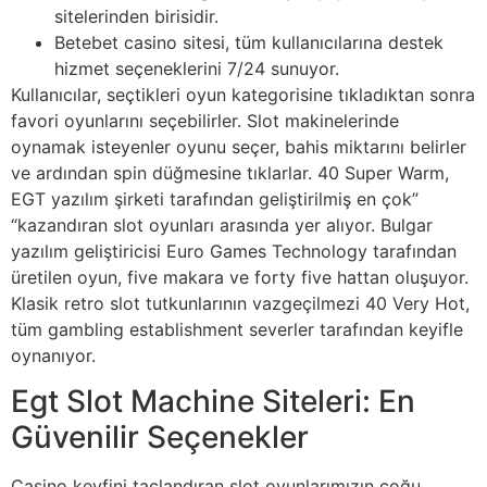
sitelerinden birisidir.
Betebet casino sitesi, tüm kullanıcılarına destek
hizmet seçeneklerini 7/24 sunuyor.
Kullanıcılar, seçtikleri oyun kategorisine tıkladıktan sonra
favori oyunlarını seçebilirler. Slot makinelerinde
oynamak isteyenler oyunu seçer, bahis miktarını belirler
ve ardından spin düğmesine tıklarlar. 40 Super Warm,
EGT yazılım şirketi tarafından geliştirilmiş en çok”
“kazandıran slot oyunları arasında yer alıyor. Bulgar
yazılım geliştiricisi Euro Games Technology tarafından
üretilen oyun, five makara ve forty five hattan oluşuyor.
Klasik retro slot tutkunlarının vazgeçilmezi 40 Very Hot,
tüm gambling establishment severler tarafından keyifle
oynanıyor.
Egt Slot Machine Siteleri: En
Güvenilir Seçenekler
Casino keyfini taçlandıran slot oyunlarımızın çoğu,