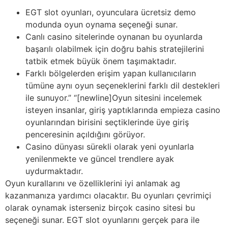
EGT slot oyunları, oyunculara ücretsiz demo
modunda oyun oynama seçeneği sunar.
Canlı casino sitelerinde oynanan bu oyunlarda
başarılı olabilmek için doğru bahis stratejilerini
tatbik etmek büyük önem taşımaktadır.
Farklı bölgelerden erişim yapan kullanıcıların
tümüne aynı oyun seçeneklerini farklı dil destekleri
ile sunuyor.” “[newline]Oyun sitesini incelemek
isteyen insanlar, giriş yaptıklarında empieza casino
oyunlarından birisini seçtiklerinde üye giriş
penceresinin açıldığını görüyor.
Casino dünyası sürekli olarak yeni oyunlarla
yenilenmekte ve güncel trendlere ayak
uydurmaktadır.
Oyun kurallarını ve özelliklerini iyi anlamak ag
kazanmanıza yardımcı olacaktır. Bu oyunları çevrimiçi
olarak oynamak isterseniz birçok casino sitesi bu
seçeneği sunar. EGT slot oyunlarını gerçek para ile