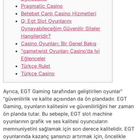
Pragmatic Casino
Betebet Canlı Casino Hizmetleri
Q: Egt Slot Oyunlarını
Oynayabileceğim Güvenilir Siteler
Hangileridir?
Casino Oyunları: Bir Genel Bakış
“gametwist Oyunları Casino’da Iyi
Eğlenceler
Türkçe Rulet
Türkçe Casino
Ayrıca, EGT Gaming tarafından geliştirilen oyunlar”
“güvenilirlik ve kalite açısından da ön plandadır. EGT
Gaming, oyunların kalitesini ve güvenilirliğini her zaman
ön planda tutar. Bu sebeple, EGT slot machine
oyunlarının grafik ve ses kalitesi oyuncuların
memnuniyetini sağlamak için son derece kalitelidir. EGT
oyunlarında kazanç şansınızı artırmak için, öncelikle