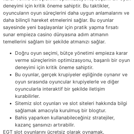
deneyimi için kritik öneme sahiptir. Bu taktikler,
oyuncuların oyun süreçlerini daha uygun anlamalarını ve
daha bilinçli hareket etmelerini sağlar. Bu oyunlar
sayesinde yeni başlayanlar için pratik yapma fırsatı
sunar empieza casino dünyasına adım atmanın
temellerini sağlam bir şekilde atmanızı sağlar.
Doğru oyun seçimi, bütçe yönetimi empieza karar
verme süreçlerinin optimizasyonu, başarılı bir oyun
deneyimi için kritik öneme sahiptir.
Bu oyunlar, gerçek krupiyeler eşliğinde oynanır ve
oyun sırasında oyuncular krupiyelerle ve diğer
oyuncularla interaktif bir şekilde iletişim
kurabilirler.
Sitemiz slot oyunları ve slot siteleri hakkında bilgi
sağlamak amacıyla kurulmuş bir blogtur.
Bahis yaparken kullanabileceğiniz stratejiler,
kazanç şansınızı artırabilir.
EGT slot oyunlarını ücretsiz olarak oynamak,