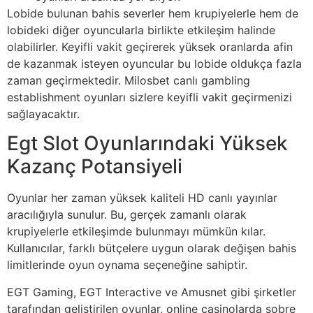
Lobide bulunan bahis severler hem krupiyelerle hem de
lobideki diğer oyuncularla birlikte etkileşim halinde
olabilirler. Keyifli vakit geçirerek yüksek oranlarda afin
de kazanmak isteyen oyuncular bu lobide oldukça fazla
zaman geçirmektedir. Milosbet canlı gambling
establishment oyunları sizlere keyifli vakit geçirmenizi
sağlayacaktır.
Egt Slot Oyunlarındaki Yüksek
Kazanç Potansiyeli
Oyunlar her zaman yüksek kaliteli HD canlı yayınlar
aracılığıyla sunulur. Bu, gerçek zamanlı olarak
krupiyelerle etkileşimde bulunmayı mümkün kılar.
Kullanıcılar, farklı bütçelere uygun olarak değişen bahis
limitlerinde oyun oynama seçeneğine sahiptir.
EGT Gaming, EGT Interactive ve Amusnet gibi şirketler
tarafından geliştirilen oyunlar, online casinolarda sobre