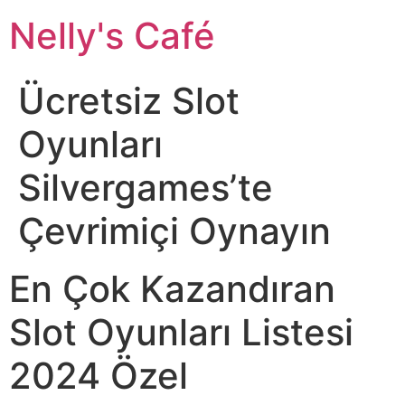
Nelly's Café
Ücretsiz Slot
Oyunları
Silvergames’te
Çevrimiçi Oynayın ️
En Çok Kazandıran
Slot Oyunları Listesi
2024 Özel