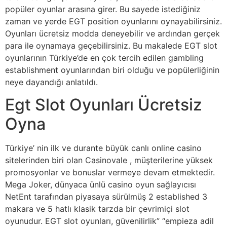
popüler oyunlar arasına girer. Bu sayede istediğiniz
zaman ve yerde EGT position oyunlarını oynayabilirsiniz.
Oyunları ücretsiz modda deneyebilir ve ardından gerçek
para ile oynamaya geçebilirsiniz. Bu makalede EGT slot
oyunlarının Türkiye’de en çok tercih edilen gambling
establishment oyunlarından biri olduğu ve popülerliğinin
neye dayandığı anlatıldı.
Egt Slot Oyunları Ücretsiz
Oyna
Türkiye’ nin ilk ve durante büyük canlı online casino
sitelerinden biri olan Casinovale , müşterilerine yüksek
promosyonlar ve bonuslar vermeye devam etmektedir.
Mega Joker, dünyaca ünlü casino oyun sağlayıcısı
NetEnt tarafından piyasaya sürülmüş 2 established 3
makara ve 5 hatlı klasik tarzda bir çevrimiçi slot
oyunudur. EGT slot oyunları, güvenilirlik” “empieza adil