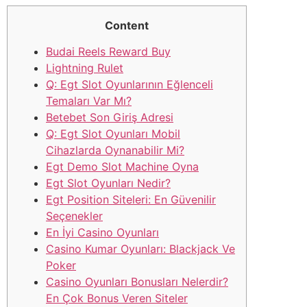
Content
Budai Reels Reward Buy
Lightning Rulet
Q: Egt Slot Oyunlarının Eğlenceli
Temaları Var Mı?
Betebet Son Giriş Adresi
Q: Egt Slot Oyunları Mobil
Cihazlarda Oynanabilir Mi?
Egt Demo Slot Machine Oyna
Egt Slot Oyunları Nedir?
Egt Position Siteleri: En Güvenilir
Seçenekler
En İyi Casino Oyunları
Casino Kumar Oyunları: Blackjack Ve
Poker
Casino Oyunları Bonusları Nelerdir?
En Çok Bonus Veren Siteler