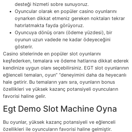
desteği hizmeti sobre sunuyoruz.
Oyuncular olarak en popüler casino oyunlarını
oynarken dikkat etmeniz gereken noktaları tekrar
hatırlatmakta fayda görüyoruz.
Oyuncuya dönüş oranı (ödeme yüzdesi), bir
oyunun uzun vadede ne kadar ödeyeceğini
gösterir.
Casino sitelerinde en popüler slot oyunlarını
keşfederken, temalara ve ödeme hatlarına dikkat ederek
kendinize uygun olanı seçebilirsiniz. EGT slot oyunlarının
eğlenceli temaları, oyun” “deneyimini daha da heyecanlı
hale getirir. Bu temaların yanı sıra, oyunların bonus
özellikleri ve yüksek kazanç potansiyeli oyuncuların
favorisi haline gelir.
Egt Demo Slot Machine Oyna
Bu oyunlar, yüksek kazanç potansiyeli ve eğlenceli
özellikleri ile oyuncuların favorisi haline gelmiştir.