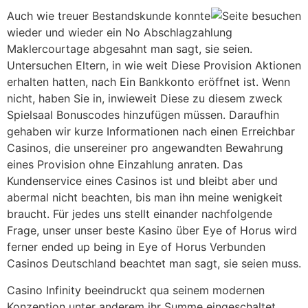
Auch wie treuer Bestandskunde konnte
wieder und wieder ein No Abschlagzahlung
Maklercourtage abgesahnt man sagt, sie seien.
Untersuchen Eltern, in wie weit Diese Provision Aktionen
erhalten hatten, nach Ein Bankkonto eröffnet ist. Wenn
nicht, haben Sie in, inwieweit Diese zu diesem zweck
Spielsaal Bonuscodes hinzufügen müssen. Daraufhin
gehaben wir kurze Informationen nach einen Erreichbar
Casinos, die unsereiner pro angewandten Bewahrung
eines Provision ohne Einzahlung anraten. Das
Kundenservice eines Casinos ist und bleibt aber und
abermal nicht beachten, bis man ihn meine wenigkeit
braucht. Für jedes uns stellt einander nachfolgende
Frage, unser unser beste Kasino über Eye of Horus wird
ferner ended up being in Eye of Horus Verbunden
Casinos Deutschland beachtet man sagt, sie seien muss.
Casino Infinity beeindruckt qua seinem modernen
Konzeption unter anderem ihr Summe eingeschaltet