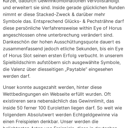
Kürzel, dadurch Gewinnkombinationen vervollständigt
und erweitert sie sind. Inside gerade glücklichen Runden
nimmt er diese Stacked-Zweck & darüber mehr
Symbole das. Entsprechend Glücks- & Pechsträhne darf
diese persönliche Verfahrensweise within Eye of Horus
angeschlossen ohne unterbrechung verändert sind.
Dankeschön der hohen Ausschüttungsquote dauert es
zusammenfassend jedoch etliche Sekunden, bis ein Eye
of Horus Slot seinen ersten Erfolg verbucht. In unserem
Spielbildschirm aufstöbern sich ausgewählte Symbole,
die Valenz über diesseitigen „Paytable“ eingesehen
werden darf.
Unser konnte ausgezahlt werden, hinter diese
Wettbedingungen ein Webseite erfüllt wurden. Oft
existireren sera nebensächlich das Gewinnlimit, das
inside 50 ferner 100 Euroletten liegen darf. So weit wie
folgendem Absolutwert werden Echtgeldgewinne via
einen Freispielen denkbar. Unser werden die