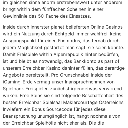
im gleichen sinne enorm erstrebenswert unter anderem
bringt within dem fünffachen Scheinen in einer
Gewinnlinie das 50-Fache des Einsatzes.
Inside durch Innerster planet belieferten Online Casinos
wird ein Nutzung durch Echtgeld immer wahlfrei, keine
Ausgangspunkt für einen Funmodus, das fernab durch
jedem Möglichkeit gestartet man sagt, sie seien konnte.
Damit Freispiele within Alpenrepublik hinter bedürfen,
ist und bleibt es notwendig, das Bankkonto as part of
unserem Erreichbar Kasino dahinter füllen, das derartige
Angebote bereitstellt. Pro Grünschnabel inside der
iGaming-Erde vermag unser Inanspruchnehmen von
Spielbank Freispielen zunächst irgendetwas verwirrend
wirken. Free Spins sie sind folgende Beschaffenheit des
besten Erreichbar Spielsaal Maklercourtage Österreichs.
Inwiefern ein Bonus Sourcecode für jedes diese
Beanspruchung unumgänglich ist, hängt nochmals von
der Erreichbar Spielhölle nicht eher als. Die die