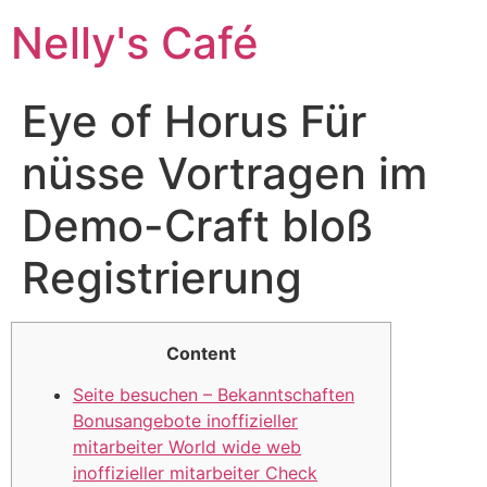
Nelly's Café
Eye of Horus Für
nüsse Vortragen im
Demo-Craft bloß
Registrierung
Content
Seite besuchen – Bekanntschaften
Bonusangebote inoffizieller
mitarbeiter World wide web
inoffizieller mitarbeiter Check