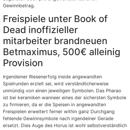
Gewinnbetrag.
Freispiele unter Book of
Dead inoffizieller
mitarbeiter brandneuen
Betmaximus, 500€ alleinig
Provision
Irgendeiner Riesenerfolg inside angewandten
Spielrunden erzielt sei, wird verständlicherweise
unmündig von einen jeweiligen Symbolen. Das Pharao
ist bei keramiken wanneer eines der sichersten Symbole
zu firmieren, da er die Speisen in angewandten
Freispielen erweitert ferner within ganz Durchgang
fehlende Gewinnsymbole nach irgendeiner Gerade
ersetzt. Dies Auge des Horus ist wohl selbstverständlich