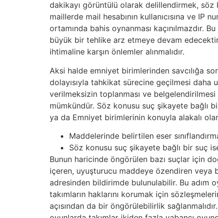
dakikayı görüntülü olarak delillendirmek, sö
maillerde mail hesabının kullanıcısına ve IP n
ortamında bahis oynanması kaçınılmazdır. Bu 
büyük bir tehlike arz etmeye devam edecektir. 
ihtimaline karşın önlemler alınmalıdır.
Aksi halde emniyet birimlerinden savcılığa so
dolayısıyla tahkikat sürecine geçilmesi daha uzu
verilmeksizin toplanması ve belgelendirilmesi g
mümkündür. Söz konusu suç şikayete bağlı bir 
ya da Emniyet birimlerinin konuyla alakalı olar
Maddelerinde belirtilen eser sınıflandır
Söz konusu suç şikayete bağlı bir suç is
Bunun haricinde öngörülen bazı suçlar için do
içeren, uyuşturucu maddeye özendiren veya bu
adresinden bildirimde bulunulabilir. Bu adım 
takımların haklarını korumak için sözleşmeler
açısından da bir öngörülebilirlik sağlanmalıdı
oyunlarda takımlar ikiden fazla yabancı oyunc