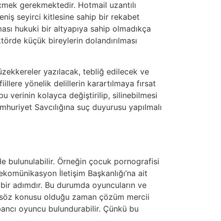
çmek gerekmektedir. Hotmail uzantılı
iş seyirci kitlesine sahip bir rekabet
sı hukuki bir altyapıya sahip olmadıkça
ktörde küçük bireylerin dolandırılması
zekkereler yazılacak, tebliğ edilecek ve
illere yönelik delillerin karartılmaya fırsat
 verinin kolayca değiştirilip, silinebilmesi
mhuriyet Savcılığına suç duyurusu yapılmalı
e bulunulabilir. Örneğin çocuk pornografisi
ekomünikasyon İletişim Başkanlığı’na ait
 bir adımdır. Bu durumda oyuncuların ve
lar söz konusu olduğu zaman çözüm mercii
abancı oyuncu bulundurabilir. Çünkü bu