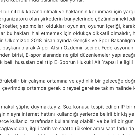
bir nitelik kazandırılmalı ve haklarının korunması için yarg
rganizatörü olan şirketlerin bünyelerinde çözümlenmektedir, 
etler, yapımcıları oldukları oyunları, oyunun içeriği, karakt
lar bu hakları ihlal etmemek için oldukça dikkatli olmalıdır, h
dir. Ülkemizde 2018 nisan ayında Gençlik ve Spor Bakanlığı’
 başkanı olarak Alper Afşin Özdemir seçildi. Federasyonun
nden birisi, E-spor alanında ne gibi düzenlemeler yapılacağı i
belli hususları belirtip E-Sporun Hukuki Alt Yapısı ile ilgi
lebilir bir çalışma ortamına ve aydınlık bir geleceğe doğ
ya çevrimdışı ortamda gerek bireysel gerekse takım halinde kat
 makul şüphe duymaktayız. Söz konusu tespit edilen IP bir me
inin aynı internet hattını kullandığı yerlerde belirli bir k
e kullanıcı tarafından kullanılmış olabilir ve belirli bir gü
ağlayıcıdan, ilgili tarih ve saatte (ülkeler arası saat farkı d