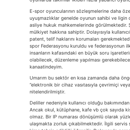
E-spor oyuncularının sözleşmelerine daha özel 
uyuşmazlıklar genelde oyunun sahibi ve ligin o
asliye hukuk mahkemelerinde görülmektedir. Şirk
mülkiyet hakkına sahiptir. Dolayısıyla kullanıcı
patent, telif haklarını korumaları gerekmekte
spor Federasyonu kuruldu ve federasyonun ilk
insanların kafasındaki en büyük soru işaretleri
olabilecek, düzenleme yapılması gerekebilecek 
kanaatindeyim.
Umarım bu sektör en kısa zamanda daha öngörü
‘’elektronik bir cihaz vasıtasıyla çevrimiçi ve
nitelendirilmiştir.
Deliller nedeniyle kullanıcı olduğu bakımından
Ancak okul, kütüphane, kafe vb çok sayıda kiş
olmaz. Bir IP numarası dönüşümlü olarak yüzlerc
ulaşmakta zorluk çıkabilmektedir. İlgili servis s