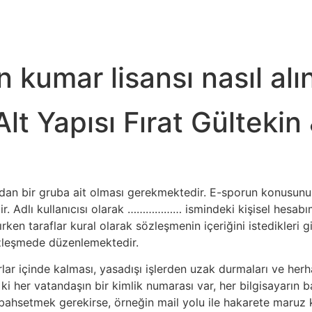
n kumar lisansı nasıl alı
t Yapısı Fırat Gültekin
ndan bir gruba ait olması gerekmektedir. E-sporun konusunu o
r. Adlı kullanıcısı olarak ……………… ismindeki kişisel hesabım
araflar kural olarak sözleşmenin içeriğini istedikleri gibi
özleşmede düzenlemektedir.
rlar içinde kalması, yasadışı işlerden uzak durmaları ve herh
ki her vatandaşın bir kimlik numarası var, her bilgisayarın ba
bahsetmek gerekirse, örneğin mail yolu ile hakarete maruz ka