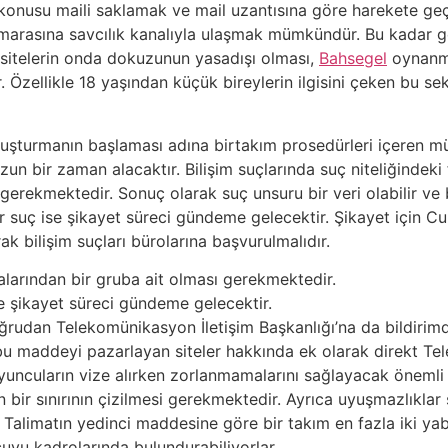
z konusu maili saklamak ve mail uzantısına göre harekete ge
umarasına savcılık kanalıyla ulaşmak mümkündür. Bu kadar gen
sitelerin onda dokuzunun yasadışı olması,
Bahsegel
oynanma
Özellikle 18 yaşından küçük bireylerin ilgisini çeken bu se
ruşturmanın başlaması adına birtakım prosedürleri içeren mü
n bir zaman alacaktır. Bilişim suçlarında suç niteliğindeki fi
erekmektedir. Sonuç olarak suç unsuru bir veri olabilir ve bu
suç ise şikayet süreci gündeme gelecektir. Şikayet için Cu
ak bilişim suçları bürolarına başvurulmalıdır.
malarından bir gruba ait olması gerekmektedir.
e şikayet süreci gündeme gelecektir.
ğrudan Telekomünikasyon İletişim Başkanlığı’na da bildirimd
 maddeyi pazarlayan siteler hakkında ek olarak direkt Tel
oyuncuların vize alırken zorlanmamalarını sağlayacak önemli
in bir sınırının çizilmesi gerekmektedir. Ayrıca uyuşmazlık
r. Talimatın yedinci maddesine göre bir takım en fazla iki y
uyu kadrolarında bulundurabiliyorlar.