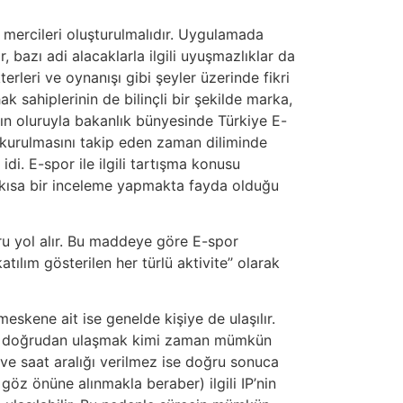
ı mercileri oluşturulmalıdır. Uygulamada
bazı adi alacaklarla ilgili uyuşmazlıklar da
erleri ve oynanışı gibi şeyler üzerinde fikri
ak sahiplerinin de bilinçli bir şekilde marka,
nın oluruyla bakanlık bünyesinde Türkiye E-
 kurulmasını takip eden zaman diliminde
di. E-spor ile ilgili tartışma konusu
li kısa bir inceleme yapmakta fayda olduğu
ru yol alır. Bu maddeye göre E-spor
ılım gösterilen her türlü aktivite’’ olarak
skene ait ise genelde kişiye de ulaşılır.
işiye doğrudan ulaşmak kimi zaman mümkün
n ve saat aralığı verilmez ise doğru sonuca
a göz önüne alınmakla beraber) ilgili IP’nin