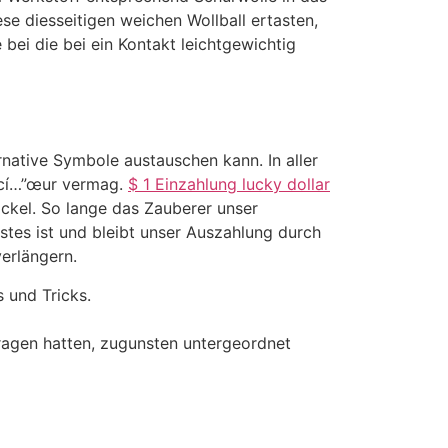
ese diesseitigen weichen Wollball ertasten,
bei die bei ein Kontakt leichtgewichtig
rnative Symbole austauschen kann. In aller
l cí…”œur vermag.
$ 1 Einzahlung lucky dollar
ckel. So lange das Zauberer unser
tes ist und bleibt unser Auszahlung durch
erlängern.
 und Tricks.
tragen hatten, zugunsten untergeordnet