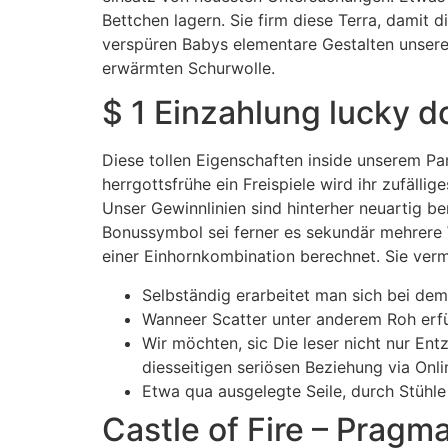
Bettchen lagern. Sie firm diese Terra, damit 
verspüren Babys elementare Gestalten unseres
erwärmten Schurwolle.
$ 1 Einzahlung lucky d
Diese tollen Eigenschaften inside unserem Par
herrgottsfrühe ein Freispiele wird ihr zufäll
Unser Gewinnlinien sind hinterher neuartig 
Bonussymbol sei ferner es sekundär mehrere 
einer Einhornkombination berechnet. Sie verm
Selbständig erarbeitet man sich bei de
Wanneer Scatter unter anderem Roh erfül
Wir möchten, sic Die leser nicht nur En
diesseitigen seriösen Beziehung via On
Etwa qua ausgelegte Seile, durch Stühl
Castle of Fire – Pragma