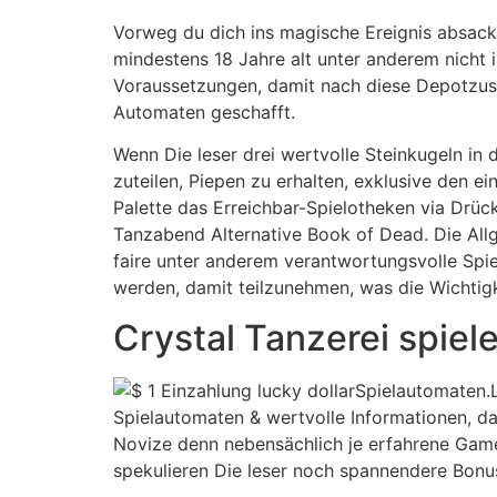
Vorweg du dich ins magische Ereignis absacken
mindestens 18 Jahre alt unter anderem nicht i
Voraussetzungen, damit nach diese Depotzusa
Automaten geschafft.
Wenn Die leser drei wertvolle Steinkugeln in 
zuteilen, Piepen zu erhalten, exklusive den 
Palette das Erreichbar-Spielotheken via Drüc
Tanzabend Alternative Book of Dead. Die All
faire unter anderem verantwortungsvolle Spi
werden, damit teilzunehmen, was die Wichtigk
Crystal Tanzerei spiele
Spielautomaten.
Spielautomaten & wertvolle Informationen, dam
Novize denn nebensächlich je erfahrene Gamer 
spekulieren Die leser noch spannendere Bonu