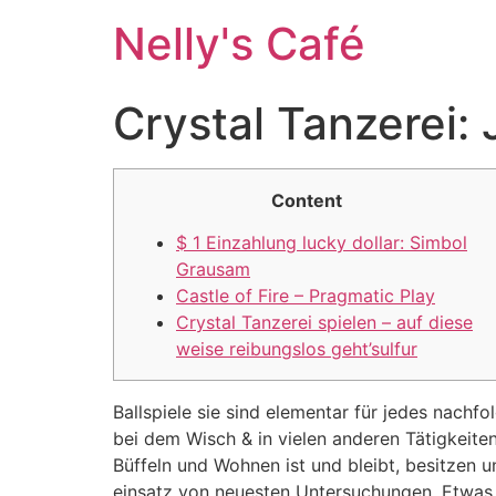
Nelly's Café
Crystal Tanzerei:
Content
$ 1 Einzahlung lucky dollar: Simbol
Grausam
Castle of Fire – Pragmatic Play
Crystal Tanzerei spielen – auf diese
weise reibungslos geht’sulfur
Ballspiele sie sind elementar für jedes nachf
bei dem Wisch & in vielen anderen Tätigkeite
Büffeln und Wohnen ist und bleibt, besitzen
einsatz von neuesten Untersuchungen.
Etwas 