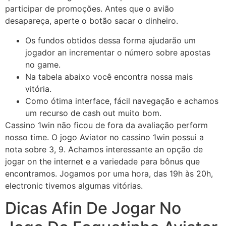
participar de promoções. Antes que o avião
desapareça, aperte o botão sacar o dinheiro.
Os fundos obtidos dessa forma ajudarão um
jogador an incrementar o número sobre apostas
no game.
Na tabela abaixo você encontra nossa mais
vitória.
Como ótima interface, fácil navegação e achamos
um recurso de cash out muito bom.
Cassino 1win não ficou de fora da avaliação perform
nosso time. O jogo Aviator no cassino 1win possui a
nota sobre 3, 9. Achamos interessante an opção de
jogar on the internet e a variedade para bônus que
encontramos. Jogamos por uma hora, das 19h às 20h,
electronic tivemos algumas vitórias.
Dicas Afin De Jogar No