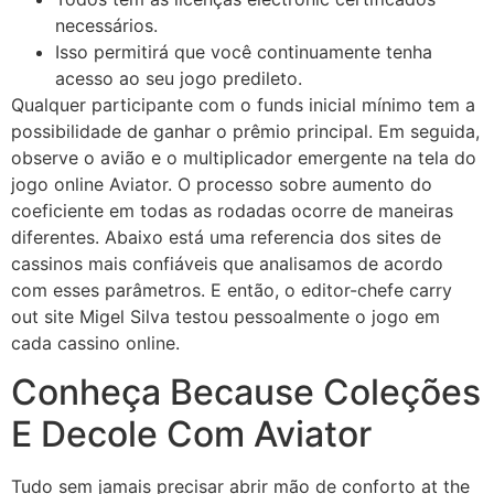
necessários.
Isso permitirá que você continuamente tenha
acesso ao seu jogo predileto.
Qualquer participante com o funds inicial mínimo tem a
possibilidade de ganhar o prêmio principal. Em seguida,
observe o avião e o multiplicador emergente na tela do
jogo online Aviator. O processo sobre aumento do
coeficiente em todas as rodadas ocorre de maneiras
diferentes. Abaixo está uma referencia dos sites de
cassinos mais confiáveis ​​que analisamos de acordo
com esses parâmetros. E então, o editor-chefe carry
out site Migel Silva testou pessoalmente o jogo em
cada cassino online.
Conheça Because Coleções
E Decole Com Aviator
Tudo sem jamais precisar abrir mão de conforto at the