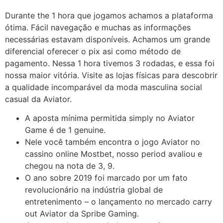
Durante the 1 hora que jogamos achamos a plataforma
ótima. Fácil navegação e muchas as informações
necessárias estavam disponíveis. Achamos um grande
diferencial oferecer o pix asi como método de
pagamento. Nessa 1 hora tivemos 3 rodadas, e essa foi
nossa maior vitória. Visite as lojas físicas para descobrir
a qualidade incomparável da moda masculina social
casual da Aviator.
A aposta mínima permitida simply no Aviator
Game é de 1 genuine.
Nele você também encontra o jogo Aviator no
cassino online Mostbet, nosso period avaliou e
chegou na nota de 3, 9.
O ano sobre 2019 foi marcado por um fato
revolucionário na indústria global de
entretenimento – o lançamento no mercado carry
out Aviator da Spribe Gaming.