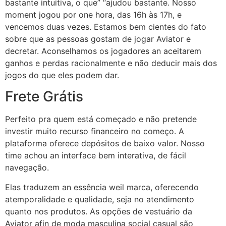
bastante intuitiva, o que” “ajudou bastante. Nosso
moment jogou por one hora, das 16h às 17h, e
vencemos duas vezes. Estamos bem cientes do fato
sobre que as pessoas gostam de jogar Aviator e
decretar. Aconselhamos os jogadores an aceitarem
ganhos e perdas racionalmente e não deducir mais dos
jogos do que eles podem dar.
Frete Grátis
Perfeito pra quem está começado e não pretende
investir muito recurso financeiro no começo. A
plataforma oferece depósitos de baixo valor. Nosso
time achou an interface bem interativa, de fácil
navegação.
Elas traduzem an essência weil marca, oferecendo
atemporalidade e qualidade, seja no atendimento
quanto nos produtos. As opções de vestuário da
Aviator afin de moda masculina social casual são