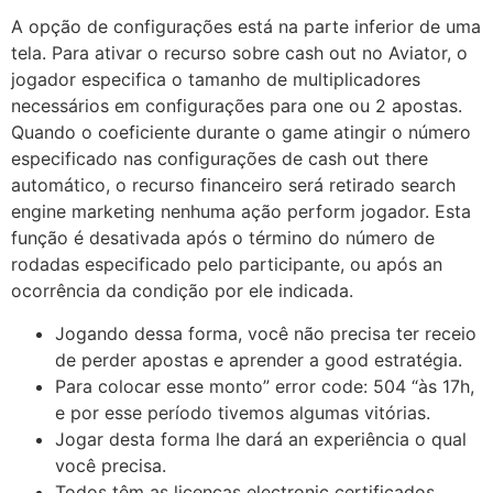
A opção de configurações está na parte inferior de uma
tela. Para ativar o recurso sobre cash out no Aviator, o
jogador especifica o tamanho de multiplicadores
necessários em configurações para one ou 2 apostas.
Quando o coeficiente durante o game atingir o número
especificado nas configurações de cash out there
automático, o recurso financeiro será retirado search
engine marketing nenhuma ação perform jogador. Esta
função é desativada após o término do número de
rodadas especificado pelo participante, ou após an
ocorrência da condição por ele indicada.
Jogando dessa forma, você não precisa ter receio
de perder apostas e aprender a good estratégia.
Para colocar esse monto” error code: 504 “às 17h,
e por esse período tivemos algumas vitórias.
Jogar desta forma lhe dará an experiência o qual
você precisa.
Todos têm as licenças electronic certificados