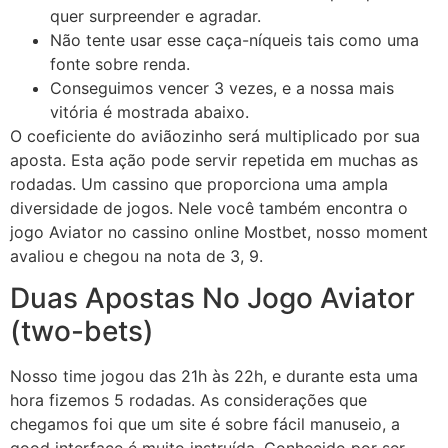
quer surpreender e agradar.
Não tente usar esse caça-níqueis tais como uma
fonte sobre renda.
Conseguimos vencer 3 vezes, e a nossa mais
vitória é mostrada abaixo.
O coeficiente do aviãozinho será multiplicado por sua
aposta. Esta ação pode servir repetida em muchas as
rodadas. Um cassino que proporciona uma ampla
diversidade de jogos. Nele você também encontra o
jogo Aviator no cassino online Mostbet, nosso moment
avaliou e chegou na nota de 3, 9.
Duas Apostas No Jogo Aviator
(two-bets)
Nosso time jogou das 21h às 22h, e durante esta uma
hora fizemos 5 rodadas. As considerações que
chegamos foi que um site é sobre fácil manuseio, a