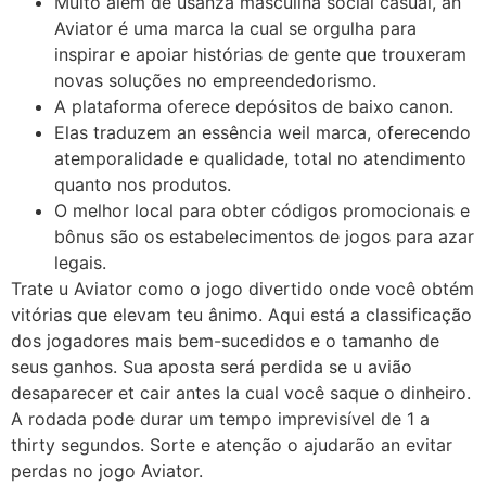
Muito além de usanza masculina social casual, an
Aviator é uma marca la cual se orgulha para
inspirar e apoiar histórias de gente que trouxeram
novas soluções no empreendedorismo.
A plataforma oferece depósitos de baixo canon.
Elas traduzem an essência weil marca, oferecendo
atemporalidade e qualidade, total no atendimento
quanto nos produtos.
O melhor local para obter códigos promocionais e
bônus são os estabelecimentos de jogos para azar
legais.
Trate u Aviator como o jogo divertido onde você obtém
vitórias que elevam teu ânimo. Aqui está a classificação
dos jogadores mais bem-sucedidos e o tamanho de
seus ganhos. Sua aposta será perdida se u avião
desaparecer et cair antes la cual você saque o dinheiro.
A rodada pode durar um tempo imprevisível de 1 a
thirty segundos. Sorte e atenção o ajudarão an evitar
perdas no jogo Aviator.