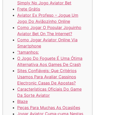
Simply No Jogo Aviator Bet
Frete Grátis
Aviator Ex Profeso – Jogue Um
Jogo Do Aviãozinho Online
Como Jogar O Popular Joguinho
Aviator Bet On The Internet?
Como Jogar Aviator Online Via
Smartphone
“tamanhos:
O Jogo Do Foguete É Uma Ótima
Alternativa Aos Games De Crash
Sites Confiáveis: Que Critérios
Usamos Para Avaliar Cassinos
Electronic Casas De Apostas?
Características Oficiais Do Game
Da Sorte Aviator
Blaze
Peças Para Muchas As Ocasiões
Jogar Aviator Cuma-cuma Nestas