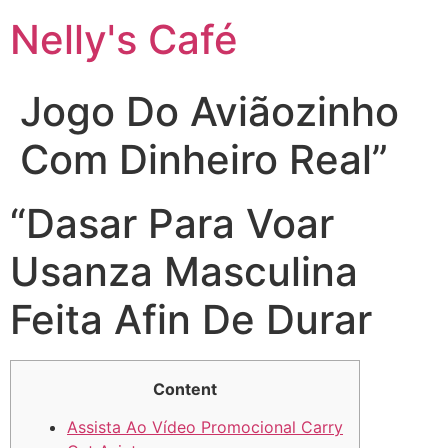
Nelly's Café
Jogo Do Aviãozinho
Com Dinheiro Real”
“Dasar Para Voar
Usanza Masculina
Feita Afin De Durar
Content
Assista Ao Vídeo Promocional Carry