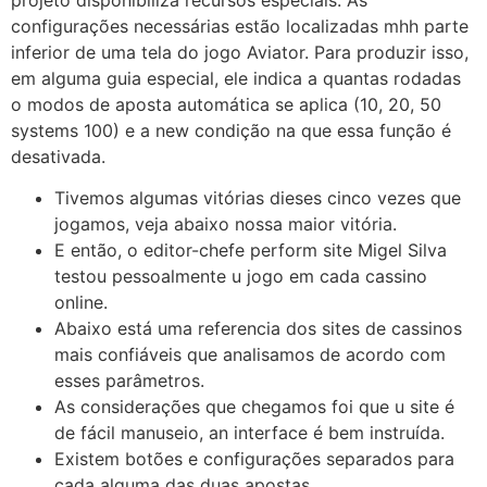
configurações necessárias estão localizadas mhh parte
inferior de uma tela do jogo Aviator. Para produzir isso,
em alguma guia especial, ele indica a quantas rodadas
o modos de aposta automática se aplica (10, 20, 50
systems 100) e a new condição na que essa função é
desativada.
Tivemos algumas vitórias dieses cinco vezes que
jogamos, veja abaixo nossa maior vitória.
E então, o editor-chefe perform site Migel Silva
testou pessoalmente u jogo em cada cassino
online.
Abaixo está uma referencia dos sites de cassinos
mais confiáveis ​​que analisamos de acordo com
esses parâmetros.
As considerações que chegamos foi que u site é
de fácil manuseio, an interface é bem instruída.
Existem botões e configurações separados para
cada alguma das duas apostas.