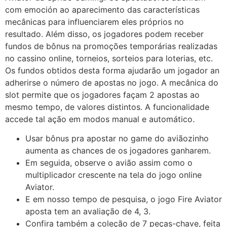
com emoción ao aparecimento das características
mecânicas para influenciarem eles próprios no
resultado. Além disso, os jogadores podem receber
fundos de bônus na promoções temporárias realizadas
no cassino online, torneios, sorteios para loterias, etc.
Os fundos obtidos desta forma ajudarão um jogador an
adherirse o número de apostas no jogo. A mecânica do
slot permite que os jogadores façam 2 apostas ao
mesmo tempo, de valores distintos. A funcionalidade
accede tal ação em modos manual e automático.
Usar bônus pra apostar no game do aviãozinho
aumenta as chances de os jogadores ganharem.
Em seguida, observe o avião assim como o
multiplicador crescente na tela do jogo online
Aviator.
E em nosso tempo de pesquisa, o jogo Fire Aviator
aposta tem an avaliação de 4, 3.
Confira também a coleção de 7 peças-chave, feita