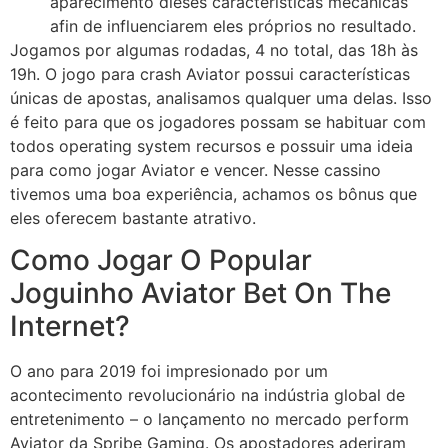
aparecimento dieses características mecânicas
afin de influenciarem eles próprios no resultado.
Jogamos por algumas rodadas, 4 no total, das 18h às
19h. O jogo para crash Aviator possui características
únicas de apostas, analisamos qualquer uma delas. Isso
é feito para que os jogadores possam se habituar com
todos operating system recursos e possuir uma ideia
para como jogar Aviator e vencer. Nesse cassino
tivemos uma boa experiência, achamos os bônus que
eles oferecem bastante atrativo.
Como Jogar O Popular
Joguinho Aviator Bet On The
Internet?
O ano para 2019 foi impresionado por um
acontecimento revolucionário na indústria global de
entretenimento – o lançamento no mercado perform
Aviator da Spribe Gaming. Os apostadores aderiram