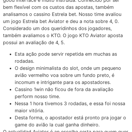
good interface é muito instruída. Conhecido por ser
bem flexível com os custos das apostas, também
analisamos o cassino Estrela bet. Nosso time avaliou
um jogo Estrela bet Aviator e deu a nota sobre 4, 0.
Considerado um dos queridinhos dos jogadores,
também avaliamos o KTO. O jogo KTO Aviator aposta
possui an avaliação de 4, 5.
Esta ação pode servir repetida em muchas as
rodadas.
O design minimalista do slot, onde um pequeno
avião vermelho voa sobre um fundo preto, é
incomum e intrigante para os apostadores.
Cassino 1win não ficou de fora da avaliação
perform nosso time.
Nessa 1 hora tivemos 3 rodadas, e essa foi nossa
maior vitória.
Desta forma, o apostador está pronto pra jogar o
game do avião la cual ganha dinheiro.
O actualidad Aviator é an escolha certa para quem quer