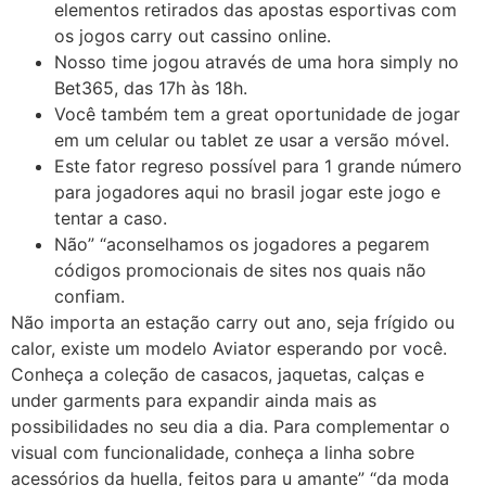
elementos retirados das apostas esportivas com
os jogos carry out cassino online.
Nosso time jogou através de uma hora simply no
Bet365, das 17h às 18h.
Você também tem a great oportunidade de jogar
em um celular ou tablet ze usar a versão móvel.
Este fator regreso possível para 1 grande número
para jogadores aqui no brasil jogar este jogo e
tentar a caso.
Não” “aconselhamos os jogadores a pegarem
códigos promocionais de sites nos quais não
confiam.
Não importa an estação carry out ano, seja frígido ou
calor, existe um modelo Aviator esperando por você.
Conheça a coleção de casacos, jaquetas, calças e
under garments para expandir ainda mais as
possibilidades no seu dia a dia. Para complementar o
visual com funcionalidade, conheça a linha sobre
acessórios da huella, feitos para u amante” “da moda