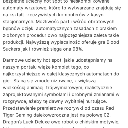
Bezpłatne uciechy hot spot to nieskomplikowane
automaty wrzutowe, które to wytwarzane znajdują się
na kształt rzeczywistych komputerów z kasyn
stacjonarnych. Możliwość partii wśród obrotowych
bębnów dzięki automatycznych zasadach z brakiem
złożonych procedur owo najpotęzniejsza zaleta takie
produkcji. Najwyższą wypłacalność oferuje gra Blood
Suckers jak i również sięga ona 98%.
Darmowe uciechy hot spot, jakie udostępniamy na
naszym portalu wiąże komplet tego, co
najkorzystniejsze w całej klasycznych automatach do
gier. Staną się zmodernizowane, z większą
wielkością animacji trójwymiarowym, realistycznie
zaprojektowanymi symbolami i drobnymi zmianami w
rozgrywce, ażeby tę dawny wybitniej nurtujące.
Przedstawienie premierowe rozrywki od czasu Red
Tiger Gaming dalekowzroczna jest na połowę 02.
Dragon’s Luck Deluxe owe robot o chińskim motywie,