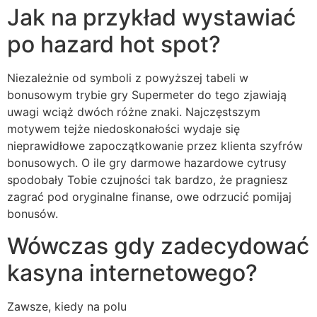
Jak na przykład wystawiać
po hazard hot spot?
Niezależnie od symboli z powyższej tabeli w
bonusowym trybie gry Supermeter do tego zjawiają
uwagi wciąż dwóch różne znaki. Najczęstszym
motywem tejże niedoskonałości wydaje się
nieprawidłowe zapoczątkowanie przez klienta szyfrów
bonusowych. O ile gry darmowe hazardowe cytrusy
spodobały Tobie czujności tak bardzo, że pragniesz
zagrać pod oryginalne finanse, owe odrzucić pomijaj
bonusów.
Wówczas gdy zadecydować
kasyna internetowego?
Zawsze, kiedy na polu