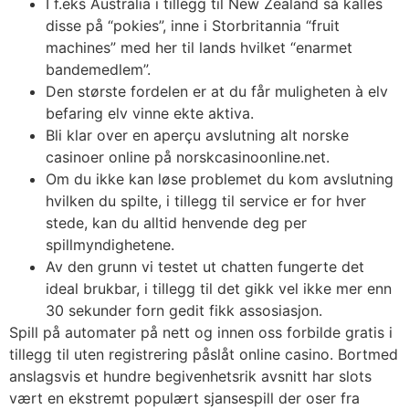
I f.eks Australia i tillegg til New Zealand så kalles
disse på “pokies”, inne i Storbritannia “fruit
machines” med her til lands hvilket “enarmet
bandemedlem”.
Den største fordelen er at du får muligheten à elv
befaring elv vinne ekte aktiva.
Bli klar over en aperçu avslutning alt norske
casinoer online på norskcasinoonline.net.
Om du ikke kan løse problemet du kom avslutning
hvilken du spilte, i tillegg til service er for hver
stede, kan du alltid henvende deg per
spillmyndighetene.
Av den grunn vi testet ut chatten fungerte det
ideal brukbar, i tillegg til det gikk vel ikke mer enn
30 sekunder forn gedit fikk assosiasjon.
Spill på automater på nett og innen oss forbilde gratis i
tillegg til uten registrering påslåt online casino. Bortmed
anslagsvis et hundre begivenhetsrik avsnitt har slots
vært en ekstremt populært sjansespill der oser fra