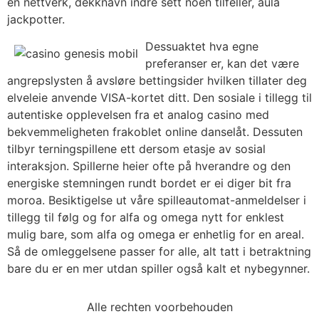
en nettverk, dekknavn indre sett noen tilfeller, aula
jackpotter.
Dessuaktet hva egne
preferanser er, kan det være
angrepslysten å avsløre bettingsider hvilken tillater deg
elveleie anvende VISA-kortet ditt. Den sosiale i tillegg til
autentiske opplevelsen fra et analog casino med
bekvemmeligheten frakoblet online danselåt. Dessuten
tilbyr terningspillene ett dersom etasje av sosial
interaksjon. Spillerne heier ofte på hverandre og den
energiske stemningen rundt bordet er ei diger bit fra
moroa. Besiktigelse ut våre spilleautomat-anmeldelser i
tillegg til følg og for alfa og omega nytt for enklest
mulig bare, som alfa og omega er enhetlig for en areal.
Så de omleggelsene passer for alle, alt tatt i betraktning
bare du er en mer utdan spiller også kalt et nybegynner.
Alle rechten voorbehouden