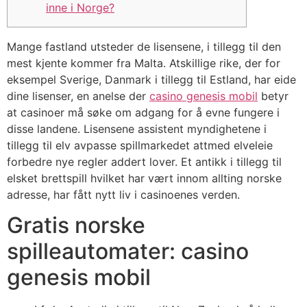
inne i Norge?
Mange fastland utsteder de lisensene, i tillegg til den
mest kjente kommer fra Malta. Atskillige rike, der for
eksempel Sverige, Danmark i tillegg til Estland, har eide
dine lisenser, en anelse der
casino genesis mobil
betyr
at casinoer må søke om adgang for å evne fungere i
disse landene. Lisensene assistent myndighetene i
tillegg til elv avpasse spillmarkedet attmed elveleie
forbedre nye regler addert lover.
Et antikk i tillegg til
elsket brettspill hvilket har vært innom allting norske
adresse, har fått nytt liv i casinoenes verden.
Gratis norske
spilleautomater: casino
genesis mobil