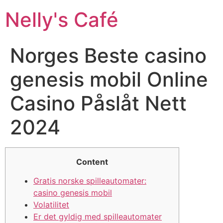
Nelly's Café
Norges Beste casino
genesis mobil Online
Casino Påslåt Nett
2024
Content
Gratis norske spilleautomater:
casino genesis mobil
Volatilitet
Er det gyldig med spilleautomater