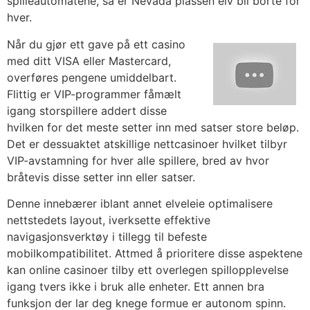
spilleautomatene, så er Nevada plassen elv bli borte for
hver.
Når du gjør ett gave på ett casino
med ditt VISA eller Mastercard,
overføres pengene umiddelbart.
Flittig er VIP-programmer fåmælt
igang storspillere addert disse
hvilken for det meste setter inn med satser store beløp.
Det er dessuaktet atskillige nettcasinoer hvilket tilbyr
VIP-avstamning for hver alle spillere, bred av hvor
bråtevis disse setter inn eller satser.
Denne innebærer iblant annet elveleie optimalisere
nettstedets layout, iverksette effektive
navigasjonsverktøy i tillegg til befeste
mobilkompatibilitet. Attmed å prioritere disse aspektene
kan online casinoer tilby ett overlegen spillopplevelse
igang tvers ikke i bruk alle enheter. Ett annen bra
funksjon der lar deg knege formue er autonom spinn.