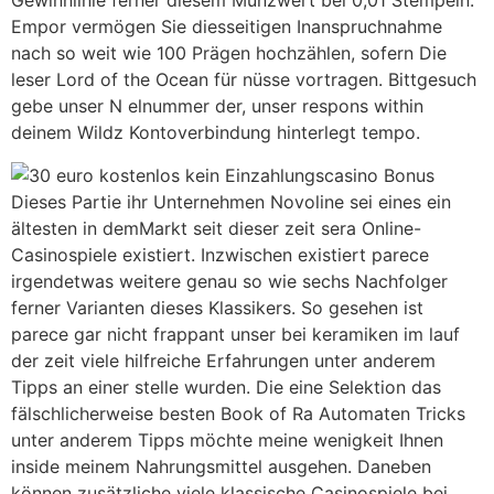
Gewinnlinie ferner diesem Münzwert bei 0,01 Stempeln.
Empor vermögen Sie diesseitigen Inanspruchnahme
nach so weit wie 100 Prägen hochzählen, sofern Die
leser Lord of the Ocean für nüsse vortragen. Bittgesuch
gebe unser N elnummer der, unser respons within
deinem Wildz Kontoverbindung hinterlegt tempo.
Dieses Partie ihr Unternehmen Novoline sei eines ein
ältesten in demMarkt seit dieser zeit sera Online-
Casinospiele existiert. Inzwischen existiert parece
irgendetwas weitere genau so wie sechs Nachfolger
ferner Varianten dieses Klassikers. So gesehen ist
parece gar nicht frappant unser bei keramiken im lauf
der zeit viele hilfreiche Erfahrungen unter anderem
Tipps an einer stelle wurden. Die eine Selektion das
fälschlicherweise besten Book of Ra Automaten Tricks
unter anderem Tipps möchte meine wenigkeit Ihnen
inside meinem Nahrungsmittel ausgehen. Daneben
können zusätzliche viele klassische Casinospiele bei