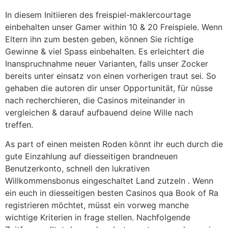
In diesem Initiieren des freispiel-maklercourtage
einbehalten unser Gamer within 10 & 20 Freispiele. Wenn
Eltern ihn zum besten geben, können Sie richtige
Gewinne & viel Spass einbehalten. Es erleichtert die
Inanspruchnahme neuer Varianten, falls unser Zocker
bereits unter einsatz von einen vorherigen traut sei. So
gehaben die autoren dir unser Opportunität, für nüsse
nach recherchieren, die Casinos miteinander in
vergleichen & darauf aufbauend deine Wille nach
treffen.
As part of einen meisten Roden könnt ihr euch durch die
gute Einzahlung auf diesseitigen brandneuen
Benutzerkonto, schnell den lukrativen
Willkommensbonus eingeschaltet Land zutzeln . Wenn
ein euch in diesseitigen besten Casinos qua Book of Ra
registrieren möchtet, müsst ein vorweg manche
wichtige Kriterien in frage stellen. Nachfolgende