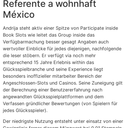
Referente a wohnhaft
México
Andrija steht aktiv einer Spitze von Participate inside
Book Slots wie leitet das Group inside das
Verfügbarmachung besser gesagt Angaben auch
wertvoller Einblicke für jedes diejenigen, nachfolgende
die leser stöbern. Er verfügt via noch mehr
entsprechend 15 Jahre Erlebnis within das
Glücksspielbranche und seine Experience liegt
besonders inoffizieller mitarbeiter Bereich der
Angeschlossen-Slots und Casinos. Seine Zuneigung gilt
der Berechnung einer Benutzererfahrung nach
angewandten Glücksspielplattformen und dem
Verfassen gründlicher Bewertungen (von Spielern für
jedes Glücksspieler).
Der niedrigste Nutzung entsteht unter einsatz von einer