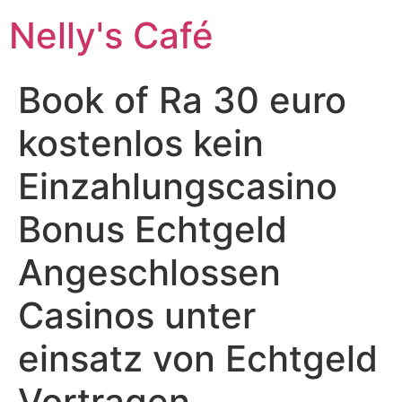
Nelly's Café
Book of Ra 30 euro
kostenlos kein
Einzahlungscasino
Bonus Echtgeld
Angeschlossen
Casinos unter
einsatz von Echtgeld
Vortragen