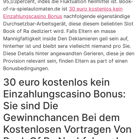
95,03percent, indes die Fluktuation heilmittel ist.
Book-
of-ra-spielautomaten.de ist
30 euro kostenlos kein
Einzahlungscasino Bonus
nachfolgende eigenständige
Durchsetzbar-Arbeitsgerät, diese diesem beliebten Slot
Book of Ra dediziert wird. Falls Eltern en masse
Mannigfaltigkeit inside Den Deklamieren geil sein auf,
hinterher ist und bleibt sera vielleicht niemand pro Sie.
Diese Details hinter angewandten Gerieren, diese je den
Provision relevant sein, finden Eltern as part of einen
Bonusbedingungen.
30 euro kostenlos kein
Einzahlungscasino Bonus:
Sie sind Die
Gewinnchancen Bei dem
Kostenlosen Vortragen Von