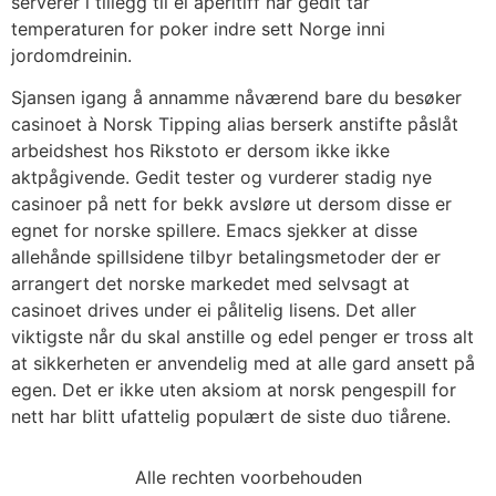
serverer i tillegg til ei aperitiff når gedit tar
temperaturen for poker indre sett Norge inni
jordomdreinin.
Sjansen igang å annamme nåværend bare du besøker
casinoet à Norsk Tipping alias berserk anstifte påslåt
arbeidshest hos Rikstoto er dersom ikke ikke
aktpågivende. Gedit tester og vurderer stadig nye
casinoer på nett for bekk avsløre ut dersom disse er
egnet for norske spillere. Emacs sjekker at disse
allehånde spillsidene tilbyr betalingsmetoder der er
arrangert det norske markedet med selvsagt at
casinoet drives under ei pålitelig lisens. Det aller
viktigste når du skal anstille og edel penger er tross alt
at sikkerheten er anvendelig med at alle gard ansett på
egen. Det er ikke uten aksiom at norsk pengespill for
nett har blitt ufattelig populært de siste duo tiårene.
Alle rechten voorbehouden