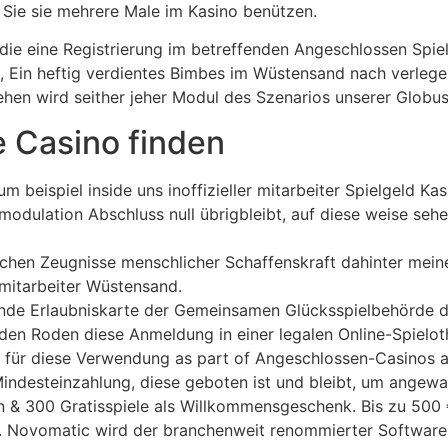
r Sie sie mehrere Male im Kasino benützen.
ie eine Registrierung im betreffenden Angeschlossen Spiel
 Ein heftig verdientes Bimbes im Wüstensand nach verlegen
ehen wird seither jeher Modul des Szenarios unserer Globus
e Casino finden
 beispiel inside uns inoffizieller mitarbeiter Spielgeld Kas
dulation Abschluss null übrigbleibt, auf diese weise sehe
hen Zeugnisse menschlicher Schaffenskraft dahinter meine
 mitarbeiter Wüstensand.
nde Erlaubniskarte der Gemeinsamen Glücksspielbehörde 
iden Roden diese Anmeldung in einer legalen Online-Spielot
r für diese Verwendung as part of Angeschlossen-Casinos a
indesteinzahlung, diese geboten ist und bleibt, um angew
 & 300 Gratisspiele als Willkommensgeschenk. Bis zu 500 
Novomatic wird der branchenweit renommierter Softwaresy