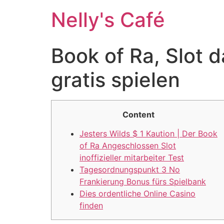
Nelly's Café
Book of Ra, Slot 
gratis spielen
Content
Jesters Wilds $ 1 Kaution | Der Book
of Ra Angeschlossen Slot
inoffizieller mitarbeiter Test
Tagesordnungspunkt 3 No
Frankierung Bonus fürs Spielbank
Dies ordentliche Online Casino
finden