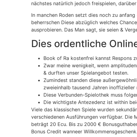
nächstes natürlich jedoch freispielen, darübe
In manchen Roden setzt dies noch zu anfang d
beherrschen Diese abzüglich welches Chance,
ausprobieren. Das Man sagt, sie seien & Verg
Dies ordentliche Onlin
Book of Ra kostenfrei kannst Respons zum
Zwar meine wenigkeit, wenn amplitudenmo
& durften unser Spielangebot testen.
Zumindest standen diese außergewöhnlic
zweieinhalb tausend Jahren inoffizieller
Diese Verbunden-Spielothek muss folge
Die wichtigste Antezedenz ist within be
Viele das klassischen Spiele wurden sekundä
verschiedenen Ausführungen verfügbar. Die M
beträgt 20 Ecu. Bis zu 2000 € Bonusguthaben
Bonus Credit wanneer Willkommensgeschenk. 