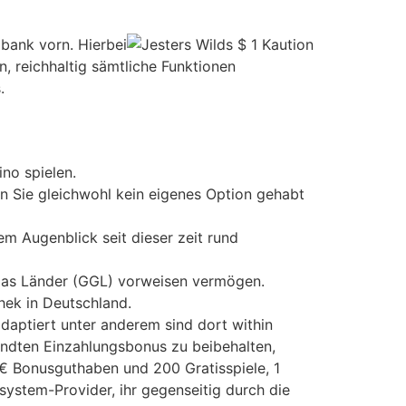
bank vorn. Hierbei
, reichhaltig sämtliche Funktionen
.
ino spielen.
n Sie gleichwohl kein eigenes Option gehabt
m Augenblick seit dieser zeit rund
das Länder (GGL) vorweisen vermögen.
hek in Deutschland.
daptiert unter anderem sind dort within
andten Einzahlungsbonus zu beibehalten,
€ Bonusguthaben und 200 Gratisspiele, 1
stem-Provider, ihr gegenseitig durch die