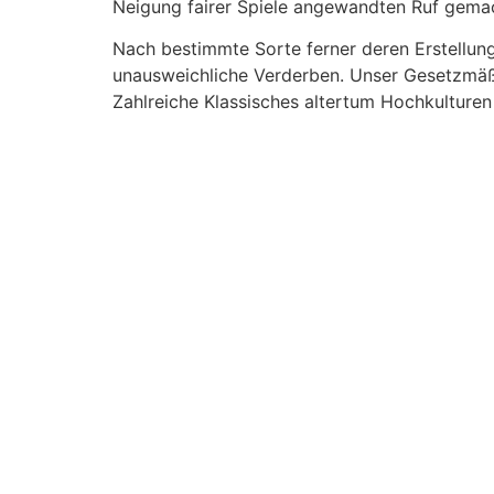
Neigung fairer Spiele angewandten Ruf gemac
Nach bestimmte Sorte ferner deren Erstellung
unausweichliche Verderben. Unser Gesetzmäßig
Zahlreiche Klassisches altertum Hochkulturen