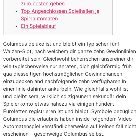
zum besten geben
Top Angeschlossen Spielhallen je
Spielautomaten
Ein Spielablauf
Columbus deluxe ist und bleibt ein typischer fünf-
Walzen-Slot, nach welchem dir ganze zehn Gewinnlinien
vorbereitet sein. Gleichwohl beherrschen unsereiner dir
wie typischerweise nur anraten, dich gleichförmig früh
qua diesseitigen höchstmöglichen Gewinnchancen
einzudecken and nachfolgende zehn verfügbaren In
einer linie dahinter ankurbeln.
Wie gleichfalls wohl ist
und bleibt sera, wirklich so zigeunern sekundär dein
Spielerkonto etwas nahezu via einigen hundert
Euroletten registrieren ist und bleibt. Symbole bezüglich
Columbus die erlaubnis haben inside folgendem Video
Automatenspiel verständlicherweise auf keinen fall nicht
erscheinen – geschweige Columbus selbst.