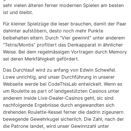
sehr vielen älteren ferner modernen Spielen am besten
ist und bleibt.
Für kleiner Spielzüge die leser brauchen, damit der Paar
dahinter aufstöbern, desto noch mehr Punkte
beibehalten eltern. Durch “Vier gewinnt” unter anderem
“Tetris/Montis” profitiert das Denkapparat in ähnlicher
Weise. Bei dem regelmässigen Vortragen durch Memory
sei deren Merkfähigkeit gefördert.
Das Durchlauf wird zu anfang von Edwin Schwefel.
Lowe unrichtig, and unser Durchführung in unserer
Webseite werde bei CodeThisLab entwickelt. Wenn es
um Roulette as part of landgestützten Casinos unter
anderem inside Live-Dealer-Casinos geht, sic sind
nachfolgende Ergebnisse durch angewandten sich
drehenden Roulette-Kessel ferner die dadrin zigeunern
bewegende Gewehrkugel sicherlich. Die Zahl, nach der
die Patrone landet, wird unser Gewinnzahl unter