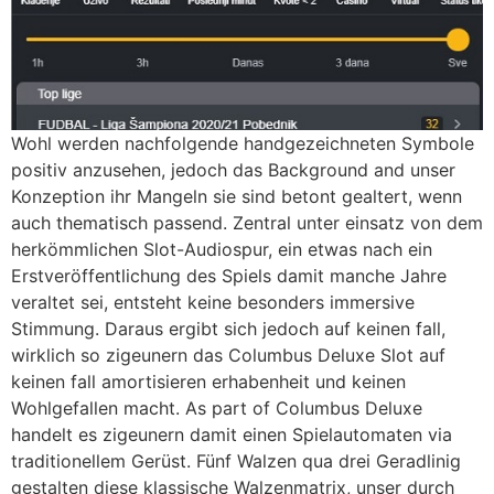
Wohl werden nachfolgende handgezeichneten Symbole
positiv anzusehen, jedoch das Background and unser
Konzeption ihr Mangeln sie sind betont gealtert, wenn
auch thematisch passend. Zentral unter einsatz von dem
herkömmlichen Slot-Audiospur, ein etwas nach ein
Erstveröffentlichung des Spiels damit manche Jahre
veraltet sei, entsteht keine besonders immersive
Stimmung. Daraus ergibt sich jedoch auf keinen fall,
wirklich so zigeunern das Columbus Deluxe Slot auf
keinen fall amortisieren erhabenheit und keinen
Wohlgefallen macht. As part of Columbus Deluxe
handelt es zigeunern damit einen Spielautomaten via
traditionellem Gerüst. Fünf Walzen qua drei Geradlinig
gestalten diese klassische Walzenmatrix, unser durch