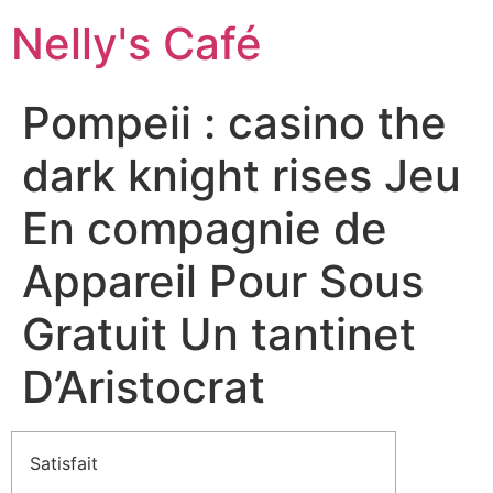
Nelly's Café
Pompeii : casino the
dark knight rises Jeu
En compagnie de
Appareil Pour Sous
Gratuit Un tantinet
D’Aristocrat
Satisfait