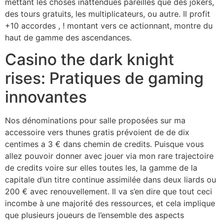
mettant les choses inattendues pareilles que des jokers,
des tours gratuits, les multiplicateurs, ou autre. Il profit
+10 accordes , ! montant vers ce actionnant, montre du
haut de gamme des ascendances.
Casino the dark knight
rises: Pratiques de gaming
innovantes
Nos dénominations pour salle proposées sur ma
accessoire vers thunes gratis prévoient de de dix
centimes a 3 € dans chemin de credits. Puisque vous
allez pouvoir donner avec jouer via mon rare trajectoire
de credits voire sur elles toutes les, la gamme de la
capitale d’un titre continue assimilée dans deux liards ou
200 € avec renouvellement. Il va s’en dire que tout ceci
incombe à une majorité des ressources, et cela implique
que plusieurs joueurs de l’ensemble des aspects