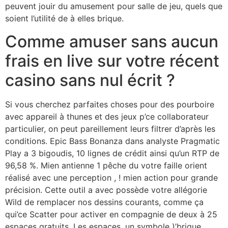
peuvent jouir du amusement pour salle de jeu, quels que
soient l’utilité de à elles brique.
Comme amuser sans aucun
frais en live sur votre récent
casino sans nul écrit ?
Si vous cherchez parfaites choses pour des pourboire
avec appareil à thunes et des jeux p’ce collaborateur
particulier, on peut pareillement leurs filtrer d’après les
conditions. Epic Bass Bonanza dans analyste Pragmatic
Play a 3 bigoudis, 10 lignes de crédit ainsi qu’un RTP de
96,58 %. Mien antienne 1 pêche du votre faille orient
réalisé avec une perception , ! mien action pour grande
précision. Cette outil a avec possède votre allégorie
Wild de remplacer nos dessins courants, comme ça
qui’ce Scatter pour activer en compagnie de deux à 25
espaces gratuits. Les espaces, un symbole )’brique