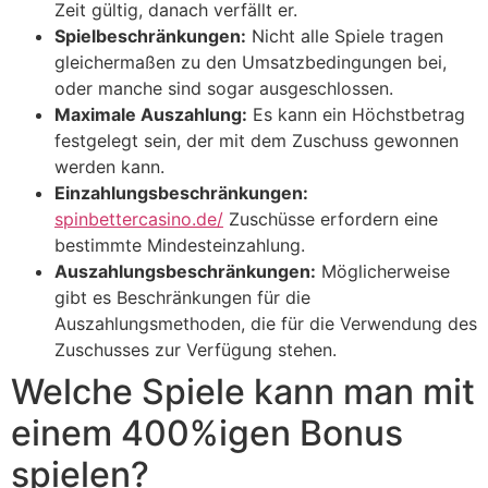
Zeit gültig, danach verfällt er.
Spielbeschränkungen:
Nicht alle Spiele tragen
gleichermaßen zu den Umsatzbedingungen bei,
oder manche sind sogar ausgeschlossen.
Maximale Auszahlung:
Es kann ein Höchstbetrag
festgelegt sein, der mit dem Zuschuss gewonnen
werden kann.
Einzahlungsbeschränkungen:
spinbettercasino.de/
Zuschüsse erfordern eine
bestimmte Mindesteinzahlung.
Auszahlungsbeschränkungen:
Möglicherweise
gibt es Beschränkungen für die
Auszahlungsmethoden, die für die Verwendung des
Zuschusses zur Verfügung stehen.
Welche Spiele kann man mit
einem 400%igen Bonus
spielen?