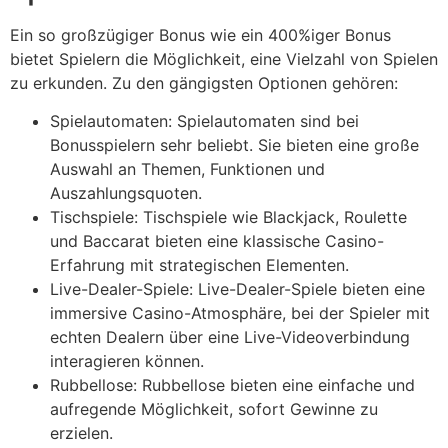
Ein so großzügiger Bonus wie ein 400%iger Bonus
bietet Spielern die Möglichkeit, eine Vielzahl von Spielen
zu erkunden. Zu den gängigsten Optionen gehören:
Spielautomaten: Spielautomaten sind bei
Bonusspielern sehr beliebt. Sie bieten eine große
Auswahl an Themen, Funktionen und
Auszahlungsquoten.
Tischspiele: Tischspiele wie Blackjack, Roulette
und Baccarat bieten eine klassische Casino-
Erfahrung mit strategischen Elementen.
Live-Dealer-Spiele: Live-Dealer-Spiele bieten eine
immersive Casino-Atmosphäre, bei der Spieler mit
echten Dealern über eine Live-Videoverbindung
interagieren können.
Rubbellose: Rubbellose bieten eine einfache und
aufregende Möglichkeit, sofort Gewinne zu
erzielen.