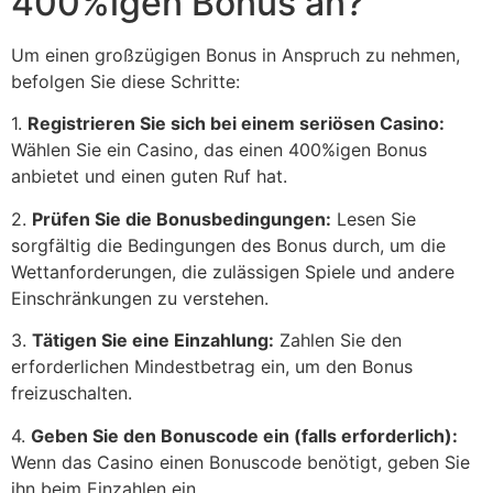
400%igen Bonus an?
Um einen großzügigen Bonus in Anspruch zu nehmen,
befolgen Sie diese Schritte:
1.
Registrieren Sie sich bei einem seriösen Casino:
Wählen Sie ein Casino, das einen 400%igen Bonus
anbietet und einen guten Ruf hat.
2.
Prüfen Sie die Bonusbedingungen:
Lesen Sie
sorgfältig die Bedingungen des Bonus durch, um die
Wettanforderungen, die zulässigen Spiele und andere
Einschränkungen zu verstehen.
3.
Tätigen Sie eine Einzahlung:
Zahlen Sie den
erforderlichen Mindestbetrag ein, um den Bonus
freizuschalten.
4.
Geben Sie den Bonuscode ein (falls erforderlich):
Wenn das Casino einen Bonuscode benötigt, geben Sie
ihn beim Einzahlen ein.