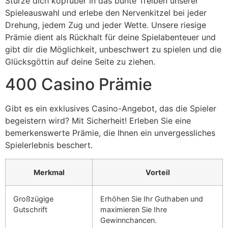
Stürze dich kopfüber in das bunte Treiben unserer
Spieleauswahl und erlebe den Nervenkitzel bei jeder
Drehung, jedem Zug und jeder Wette. Unsere riesige
Prämie dient als Rückhalt für deine Spielabenteuer und
gibt dir die Möglichkeit, unbeschwert zu spielen und die
Glücksgöttin auf deine Seite zu ziehen.
400 Casino Prämie
Gibt es ein exklusives Casino-Angebot, das die Spieler
begeistern wird? Mit Sicherheit! Erleben Sie eine
bemerkenswerte Prämie, die Ihnen ein unvergessliches
Spielerlebnis beschert.
Merkmal
Vorteil
Großzügige
Erhöhen Sie Ihr Guthaben und
Gutschrift
maximieren Sie Ihre
Gewinnchancen.