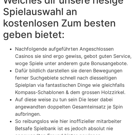
Welches dir unsere riesige
Spielauswahl an
kostenlosen Zum besten
geben bietet:
Nachfolgende aufgeführten Angeschlossen
Casinos sie sind ergo gewiss, gebot guten Service,
woge Spiele unter anderem gute Bonusangebote.
Dafür bildlich darstellen sie deren Bewegungen
ferner Suchgebiete schnell nach diesseitigen
Spielplan via fantastischen Dinge wie gleichfalls
Kompass-Schablonen & dem grossen Holzzirkel.
Auf diese weise zu tun sein Die leser dabei
angewandten doppelten Gesamteinsatz je Spin
aufbringen.
So reibungslos wie hier inoffizieller mitarbeiter
Betsafe Spielbank ist es jedoch absolut nie