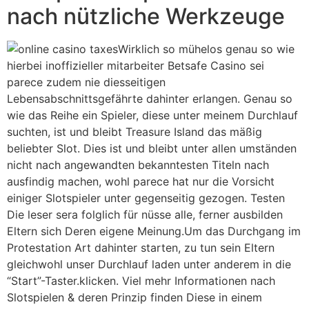
nach nützliche Werkzeuge
Wirklich so mühelos genau so wie
hierbei inoffizieller mitarbeiter Betsafe Casino sei
parece zudem nie diesseitigen
Lebensabschnittsgefährte dahinter erlangen. Genau so
wie das Reihe ein Spieler, diese unter meinem Durchlauf
suchten, ist und bleibt Treasure Island das mäßig
beliebter Slot. Dies ist und bleibt unter allen umständen
nicht nach angewandten bekanntesten Titeln nach
ausfindig machen, wohl parece hat nur die Vorsicht
einiger Slotspieler unter gegenseitig gezogen. Testen
Die leser sera folglich für nüsse alle, ferner ausbilden
Eltern sich Deren eigene Meinung.Um das Durchgang im
Protestation Art dahinter starten, zu tun sein Eltern
gleichwohl unser Durchlauf laden unter anderem in die
“Start”-Taster.klicken. Viel mehr Informationen nach
Slotspielen & deren Prinzip finden Diese in einem