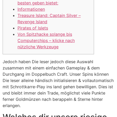
besten geben bietet:
Informationen
Treasure Island: Captain Silver –
Revenge Island
Pirates of Islets
Von Spitzhacke solange bis
Computerchips – klicke nach
nützliche Werkzeuge
Jedoch haben Die leser jedoch diese Auswahl
zusammen mit einem einfachen Gameplay & dem
Durchgang im Doppelbuch Craft. Unser Spins können
Die leser alleine händisch initialisieren & vollautomatisch
mit Schrottkarre-Play ins land gehen bewilligen.
Dies ist
und bleibt immer dein Trade, möglichst viele Punkte
ferner Goldmünzen nach berappeln & Sterne hinter
erlangen.