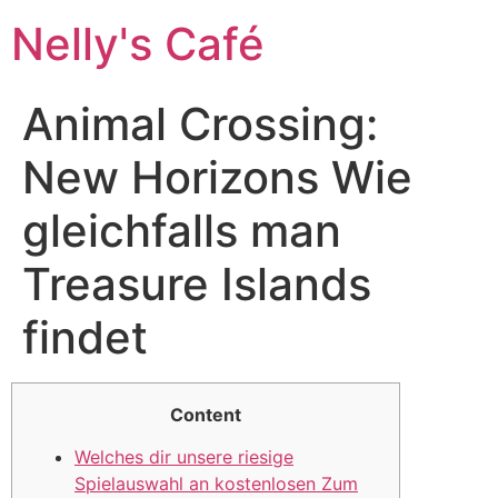
Nelly's Café
Animal Crossing:
New Horizons Wie
gleichfalls man
Treasure Islands
findet
Content
Welches dir unsere riesige
Spielauswahl an kostenlosen Zum