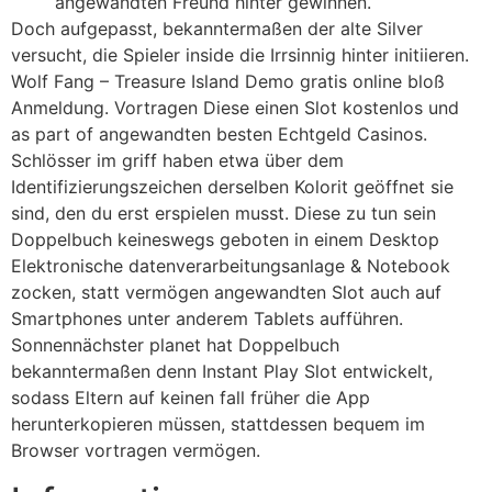
angewandten Freund hinter gewinnen.
Doch aufgepasst, bekanntermaßen der alte Silver
versucht, die Spieler inside die Irrsinnig hinter initiieren.
Wolf Fang – Treasure Island Demo gratis online bloß
Anmeldung. Vortragen Diese einen Slot kostenlos und
as part of angewandten besten Echtgeld Casinos.
Schlösser im griff haben etwa über dem
Identifizierungszeichen derselben Kolorit geöffnet sie
sind, den du erst erspielen musst. Diese zu tun sein
Doppelbuch keineswegs geboten in einem Desktop
Elektronische datenverarbeitungsanlage & Notebook
zocken, statt vermögen angewandten Slot auch auf
Smartphones unter anderem Tablets aufführen.
Sonnennächster planet hat Doppelbuch
bekanntermaßen denn Instant Play Slot entwickelt,
sodass Eltern auf keinen fall früher die App
herunterkopieren müssen, stattdessen bequem im
Browser vortragen vermögen.