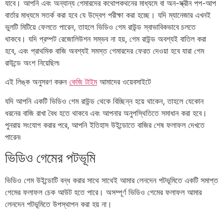
যাবে। আপনি এবং অন্যান্য গেমারদের কথোপকথনের মাধ্যমে বা অন-স্ক্রীন পপ-আপ
বার্তার মাধ্যমে সতর্ক করা হবে যে উদ্বেগ পরীক্ষা করা হচ্ছে। যদি ম্যানেজার এখনই
ভুলটি মিটিয়ে ফেলতে পারেন, তাহলে ভিডিও গেম রাউন্ড স্বাভাবিকভাবে চলতে
থাকবে। যদি প্রম্পট রেজোলিউশন সম্ভব না হয়, গেম রাউন্ড অবশ্যই বাতিল করা
হবে, এবং প্রাথমিক বাজি অবশ্যই সমস্ত গেমারদের ফেরত দেওয়া হবে যারা গেম
রাউন্ডে অংশ নিয়েছিল৷
এই লিঙ্ক অনুসরণ করুন
কেজি টাইম
আমাদের ওয়েবসাইটে
যদি আপনি একটি ভিডিও গেম রাউন্ড থেকে বিচ্ছিন্ন হয়ে থাকেন, তাহলে যেকোন
ধরনের বাজি রাখা বৈধ হতে থাকবে এবং আপনার অনুপস্থিতিতে সমাধান করা হবে।
পুনরায় সংযোগ করার পরে, আপনি ইতিহাস উইন্ডোতে বাজির শেষ ফলাফল দেখতে
পারেন৷
ভিডিও গেমের পটভূমি
ভিডিও গেম উইন্ডোটি বন্ধ করার সাথে সাথেই আমার লেনদেন পটভূমিতে একটি সমাপ্ত
গেমের ফলাফল চেক আউট হতে পারে। অসম্পূর্ণ ভিডিও গেমের ফলাফল আমার
লেনদেন পটভূমিতে উপস্থাপন করা হয় না।