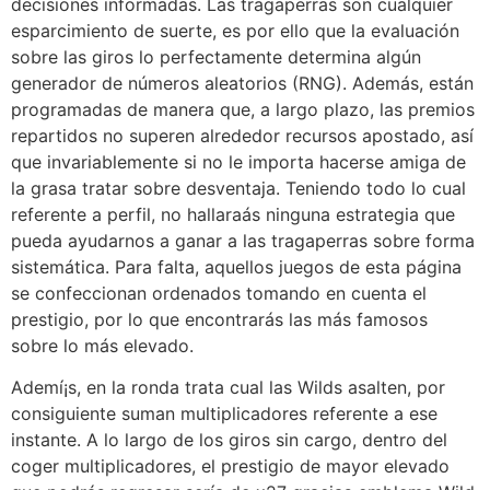
decisiones informadas.
Las tragaperras son cualquier
esparcimiento de suerte, es por ello que la evaluación
sobre las giros lo perfectamente determina algún
generador de números aleatorios (RNG). Además, están
programadas de manera que, a largo plazo, las premios
repartidos no superen alrededor recursos apostado, así
que invariablemente si no le importa hacerse amiga de
la grasa tratar sobre desventaja. Teniendo todo lo cual
referente a perfil, no hallaraás ninguna estrategia que
pueda ayudarnos a ganar a las tragaperras sobre forma
sistemática. Para falta, aquellos juegos de esta página
se confeccionan ordenados tomando en cuenta el
prestigio, por lo que encontrarás las más famosos
sobre lo más elevado.
Ademí¡s, en la ronda trata cual las Wilds asalten, por
consiguiente suman multiplicadores referente a ese
instante. A lo largo de los giros sin cargo, dentro del
coger multiplicadores, el prestigio de mayor elevado