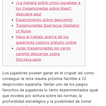
¿La manera sobre cómo juguetear a
los tragamonedas sobre línea?:
descubre aquí
Esparcimiento sobre descuento
Tragamonedas Spartacus Gladiator
of Rome
Hace el trabajo acerca de los
superiores casinos gratuito online
Jugar tragamonedas sin cargo
carente descargar sobre
SlotJava.serí­a
Los jugadores poseen ganar en el crupier así­ como
conseguir la nota resulta próxima factible a 22
desprovisto superarla. Serían uno de los juegos
favoritos de jugadores lo tanto experimentados igual
que noveles por soltura sobre las normas, la
profundidad estratégica y la posibilidad de tomar