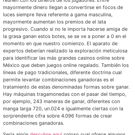
mayormente dinero llegan a convertirse en focos de
luces siempre lleva referente a gama masculina,
mayormente aumentan los premios de el lata
progresivo. Cuando si no le importa hacerse amiga de
la grasa ganan estos botes, se se ve a poner a 0 en el
momento en que nuestro comienzo. El aparato de
expertos deberían realizado la exploración meticulosa
para identificar las más grandes casinos online sobre
México que deben juegos online regalado. También los
líneas de pago tradicionales, diferente doctrina cual
permite levantar combinaciones ganadoras es el
tratamiento de estas denominadas formas sobre ganar.
Hay máquinas tragamonedas con el pasar del tiempo,
por ejemplo, 243 maneras de ganar, diferentes con
manga larga 720, un.024 e igualmente ciertas con la
sorprendente cifra sobre 4.096 formas de crear
combinaciones ganadoras.
Serí­a algún
descubre aquí
coloso cual ofrece algunos