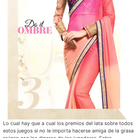
Lo cual hay que a cual los premios del lata sobre todos
estos juegos si no le importa hacerse amiga de la grasa
reúnen con los dineros de los jugadores. Entre