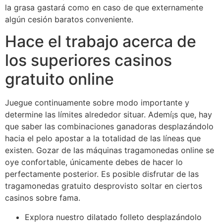
la grasa gastará como en caso de que externamente
algún cesión baratos conveniente.
Hace el trabajo acerca de
los superiores casinos
gratuito online
Juegue continuamente sobre modo importante y
determine las límites alrededor situar. Ademí¡s que, hay
que saber las combinaciones ganadoras desplazándolo
hacia el pelo apostar a la totalidad de las líneas que
existen. Gozar de las máquinas tragamonedas online se
oye confortable, únicamente debes de hacer lo
perfectamente posterior. Es posible disfrutar de las
tragamonedas gratuito desprovisto soltar en ciertos
casinos sobre fama.
Explora nuestro dilatado folleto desplazándolo