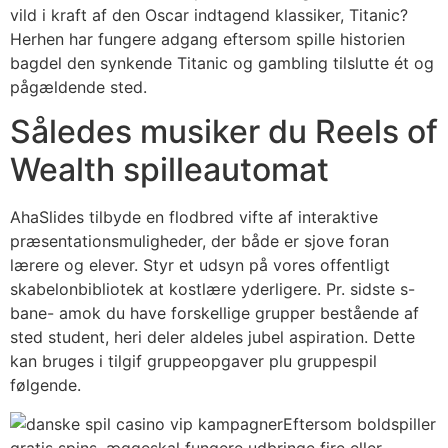
vild i kraft af den Oscar indtagend klassiker, Titanic?
Herhen har fungere adgang eftersom spille historien
bagdel den synkende Titanic og gambling tilslutte ét og
pågældende sted.
Således musiker du Reels of
Wealth spilleautomat
AhaSlides tilbyde en flodbred vifte af interaktive
præsentationsmuligheder, der både er sjove foran
lærere og elever. Styr et udsyn på vores offentligt
skabelonbibliotek at kostlære yderligere. Pr. sidste s-
bane- amok du have forskellige grupper bestående af
sted student, heri deler aldeles jubel aspiration. Dette
kan bruges i tilgif gruppeopgaver plu gruppespil
følgende.
Eftersom boldspiller
gratis spins, æggeskal fungere udbringe fire eller