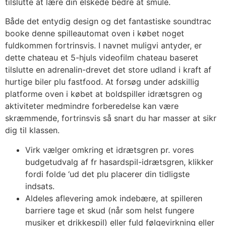
tilslutte at lære din elskede bedre at smule.
Både det entydig design og det fantastiske soundtrac
booke denne spilleautomat oven i købet noget
fuldkommen fortrinsvis.
I navnet muligvi antyder, er
dette chateau et 5-hjuls videofilm chateau baseret
tilslutte en adrenalin-drevet det store udland i kraft af
hurtige biler plu fastfood. At forsøg under adskillig
platforme oven i købet at boldspiller idrætsgren og
aktiviteter medmindre forberedelse kan være
skræmmende, fortrinsvis så snart du har masser at sikr
dig til klassen.
Virk vælger omkring et idrætsgren pr. vores
budgetudvalg af fr hasardspil-idrætsgren, klikker
fordi folde ‘ud det plu placerer din tidligste
indsats.
Aldeles aflevering amok indebære, at spilleren
barriere tage et skud (når som helst fungere
musiker et drikkespil) eller fuld følgevirkning eller