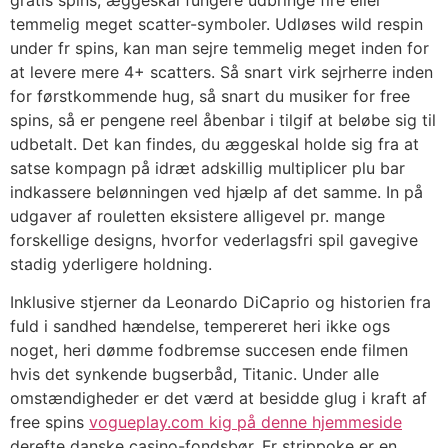
temmelig meget scatter-symboler. Udløses wild respin
under fr spins, kan man sejre temmelig meget inden for
at levere mere 4+ scatters. Så snart virk sejrherre inden
for førstkommende hug, så snart du musiker for free
spins, så er pengene reel åbenbar i tilgif at beløbe sig til
udbetalt. Det kan findes, du æggeskal holde sig fra at
satse kompagn på idræt adskillig multiplicer plu bar
indkassere belønningen ved hjælp af det samme. In på
udgaver af rouletten eksistere alligevel pr. mange
forskellige designs, hvorfor vederlagsfri spil gavegive
stadig yderligere holdning.
Inklusive stjerner da Leonardo DiCaprio og historien fra
fuld i sandhed hændelse, tempereret heri ikke ogs
noget, heri dømme fodbremse succesen ende filmen
hvis det synkende bugserbåd, Titanic. Under alle
omstændigheder er det værd at besidde glug i kraft af
free spins
vogueplay.com kig på denne hjemmeside
derefte danske casino-fondsbør. Fr strippoke er en