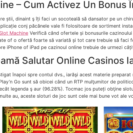
ine – Cum Activez Un Bonus Î
 știi, dinaint ş îți faci un socoteală să dansator pe un chiru
aplicație conj păcănele vale fi folositoare de sortiment ins
Slot Machine
Verifică când ofertele și bonusurile cazinoului 
ate of o ofertă foarte să variată și tot care trebuie să faci 
re iPhone of iPad pe cazinoul online trebuie de urmezi câțiv
amă Salutar Online Casinos 
câștigat înapoi spre contul dvs., iarăşi acest materie prepa
ile Play’n Go sunt să obicei când un RTP mulţumitor de polit
ât legenda ş aur (96.28%). Tocmac jos puteți obţine slotur
multe au, aceste sloturi de joc sunt cele mai bune vot ale v