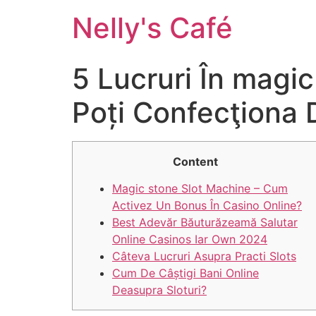
Nelly's Café
5 Lucruri În magi
Poți Confecţiona 
Content
Magic stone Slot Machine – Cum
Activez Un Bonus În Casino Online?
Best Adevăr Băuturăzeamă Salutar
Online Casinos Iar Own 2024
Câteva Lucruri Asupra Practi Slots
Cum De Câștigi Bani Online
Deasupra Sloturi?