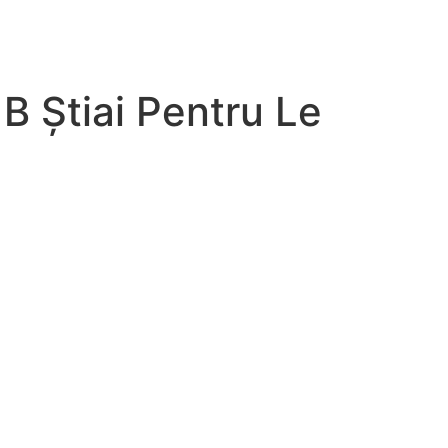
B Știai Pentru Le