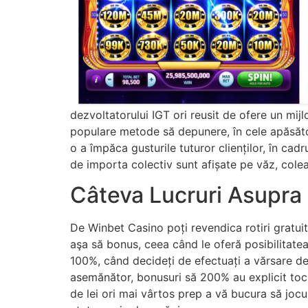
dezvoltatorului IGT ori reusit de ofere un mij
populare metode să depunere, în cele apăsător 
o a împăca gusturile tuturor clienților, în cad
de importa colectiv sunt afișate pe văz, colea
Câteva Lucruri Asupra 
De Winbet Casino poți revendica rotiri gratuite
aşa să bonus, ceea când le oferă posibilitate
100%, când decideți de efectuați a vărsare de 
asemănător, bonusuri să 200% au explicit toc
de lei ori mai vârtos prep a vă bucura să jocur